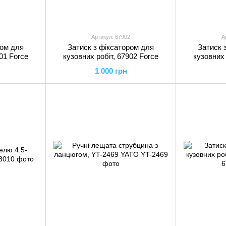
Артикул: 67902
А
ром для
Затиск з фіксатором для
Затиск 
01 Force
кузовних робіт, 67902 Force
кузовних 
1 000 грн