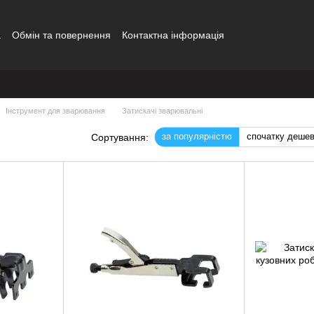
а
Обмін та повернення
Контактна інформація
Інструмент для зварювання
Затискачі зварювальні
за популярністю
спочатку деше
Сортування: