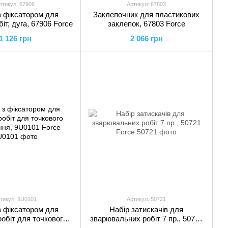
ртикул: 67906
Артикул: 67803
з фіксатором для
Заклепочник для пластикових
іт, дуга, 67906 Force
заклепок, 67803 Force
1 126 грн
2 066 грн
тикул: 9U0101
Артикул: 50721
з фіксатором для
Набір затискачів для
робіт для точкового
зварювальних робіт 7 пр., 50721
ня, 9U0101 Force
Force