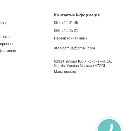
Контактна інформація
нету
057 744-01-45
066 543-25-21
ставка
Передзвонити вам?
вернення
atoolcomua@gmail.com
нформація
62924, площа Юрія Кононенка, 1б,
Харків, Україна Магазин ATOOL
Мапа проїзду