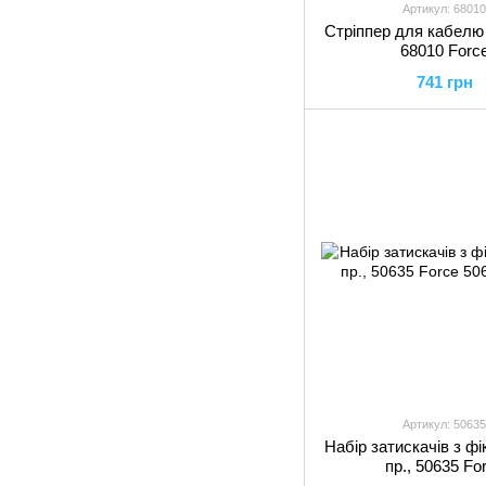
Артикул: 68010
Cтріппер для кабелю
68010 Forc
741 грн
Артикул: 50635
Набір затискачів з ф
пр., 50635 Fo