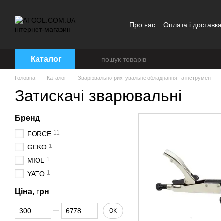
Перейти до основного контенту
Про нас
Оплата і доставк
Каталог
Головна
Каталог
Зварювально-рихтувальне обладнання та інструмент
Затискачі зварювальні
Бренд
11
FORCE
1
GEKO
1
MIOL
1
YATO
Ціна, грн
Від Ціна, грн
До Ціна, грн
ОК