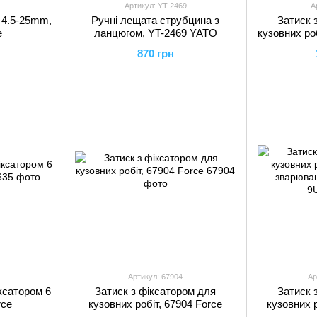
Артикул: YT-2469
А
 4.5-25mm,
Ручні лещата струбцина з
Затиск 
e
ланцюгом, YT-2469 YATO
кузовних роб
870 грн
Артикул: 67904
Ар
іксатором 6
Затиск з фіксатором для
Затиск 
rce
кузовних робіт, 67904 Force
кузовних 
зварюван