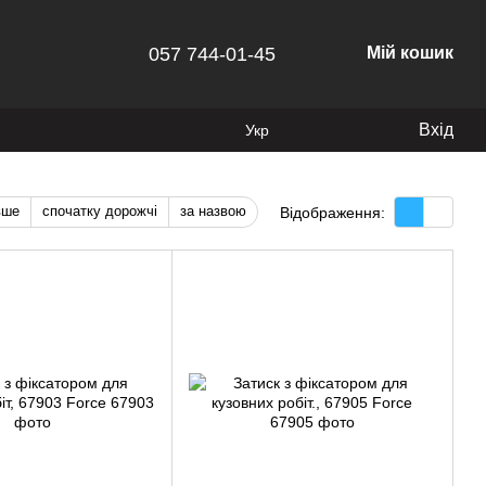
057 744-01-45
Мій кошик
Вхід
Укр
вше
спочатку дорожчі
за назвою
Відображення: