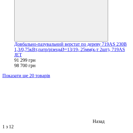
Довбально-пазувальний верстат по дереву 719AS 230В
1,3/0,75кВт,патр/різецьØ=13/19- 25мм(к-т 2шт), 719AS
JET
91 299 грн
98 700 грн
Показати ще 20 товарів
Назад
1
з 12