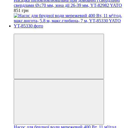
Насадка пиловловлювальна при довбанні і свердлінні
свердлами Ø≤70 мм, зона дії 26-39 мм, YT-82982 YATO
851 грн
−8%
Насос для брудної води мережевий 400 Вт, 11 м³/год,