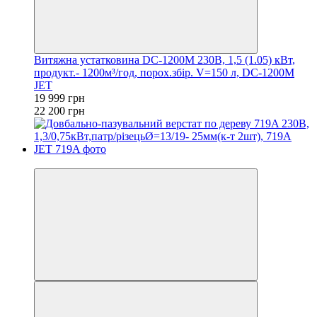
Витяжна устатковина DC-1200M 230В, 1,5 (1.05) кВт,
продукт.- 1200м³/год, порох.збір. V=150 л, DC-1200M
JET
19 999 грн
22 200 грн
−7%