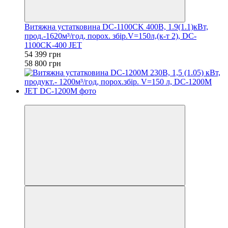
Витяжна устатковина DC-1100CK 400В, 1.9(1.1)кВт,
прод.-1620м³/год, порох. збір.V=150л,(к-т 2), DC-
1100CK-400 JET
54 399 грн
58 800 грн
−10%