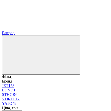
Вперед
Фільтр
Бренд
JET
158
LUND
1
STHOR
6
VOREL
12
YATO
49
Ціна, грн