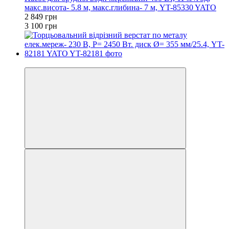
макс.висота- 5.8 м, макс.глибина- 7 м, YT-85330 YATO
2 849 грн
3 100 грн
−15%