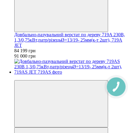
Довбально-пазувальний верстат по дереву 719A 230В,
1,3/0,75кВт,патр/різецьØ=13/19- 25мм(к-т 2шт), 719A
JET
84 199 грн
91 000 грн
−7%