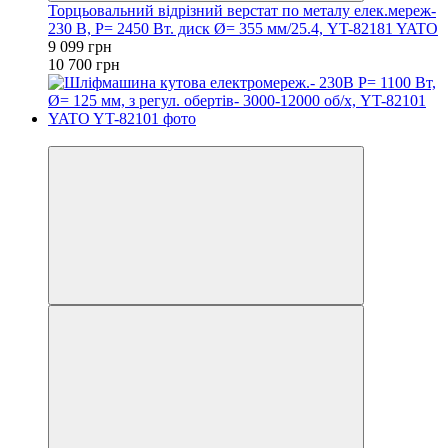
Торцьовальний відрізний верстат по металу елек.мереж-
230 В, P= 2450 Вт. диск Ø= 355 мм/25.4, YT-82181 YATO
9 099 грн
10 700 грн
−8%