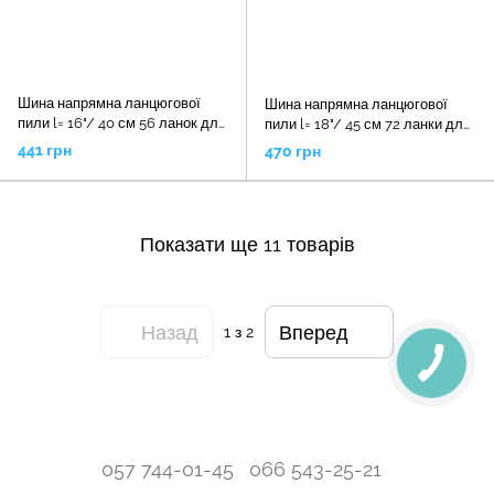
Шина напрямна ланцюгової
Шина напрямна ланцюгової
пили l= 16"/ 40 см 56 ланок для
пили l= 18"/ 45 см 72 ланки для
ланцюгів YT-84953, YT-84960,
ланцюгів YT-84943, YT-84963,
441 грн
470 грн
YT-84935 YATO
YT-84936 YATO
Показати ще 11 товарів
Назад
Вперед
1
з 2
057 744-01-45
066 543-25-21