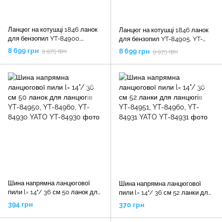
Ланцюг на котушці 1846 ланок
Ланцюг на котушці 1846 ланок
для бензопил YT-84900,
для бензопил YT-84905, YT-
-84934, -84936 + 30 запасних
84933 + 30 запасних ланок і
8 699 грн
8 699 грн
9 975 грн
9 975 грн
ланок і зубців, YT-84963 YATO
зубців, YT-84962 YATO
Шина напрямна ланцюгової
Шина напрямна ланцюгової
пили l= 14"/ 36 см 50 ланок для
пили l= 14"/ 36 см 52 ланки для
ланцюгів YT-84950, YT-84960,
ланцюгів YT-84951, YT-84960,
394 грн
370 грн
YT-84930 YATO
YT-84931 YATO