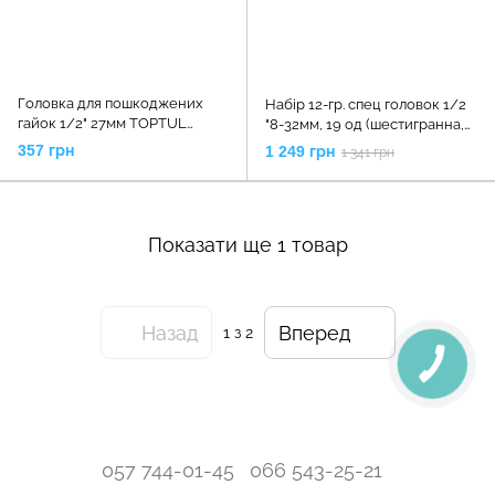
Головка для пошкоджених
Набір 12-гр. спец головок 1/2
гайок 1/2" 27мм TOPTUL
"8-32мм, 19 од (шестигранна,
BAAK1627
багатогранна, квадрат, torx)
357 грн
1 249 грн
1 341 грн
G13546 Geko
Показати ще 1 товар
Назад
Вперед
1
з 2
057 744-01-45
066 543-25-21