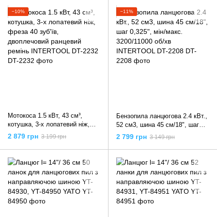
−10%
−11%
Мотокоса 1.5 кВт, 43 см³,
Бензопила ланцюгова 2.4 кВт.,
котушка, 3-х лопатевий ніж,
52 см3, шина 45 см/18", шаг
фреза 40 зуб'їв, двоплечовий
0,325", мін/макс. 3200/11000
2 879 грн
2 799 грн
3 199 грн
3 149 грн
ранцевий ремінь INTERTOOL
об/хв INTERTOOL DT-2208
DT-2232