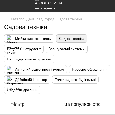
Каталог
Дача, сад, город
Садова техніка
Садова техніка
Мийки високого тиску
Садова техніка
Садовий інструмент
Зрошувальні системи
Господарський інструмент
Активний відпочинок і туризм
Насосне обладнання
Домашній інвентар
Тачки садово-будівельні
Сходи та драбини
Фільтр
За популярністю