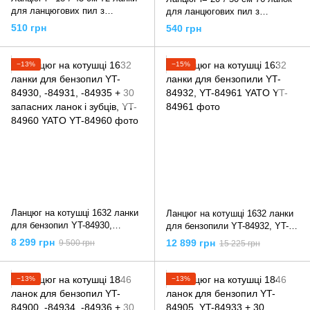
для ланцюгових пил з
для ланцюгових пил з
направляючою шиною YT-
направляючою шиною YT-
510 грн
540 грн
84936, YT-84943 YATO
84937, YT-84944 YATO
−13%
−15%
Ланцюг на котушці 1632 ланки
Ланцюг на котушці 1632 ланки
для бензопил YT-84930,
для бензопили YT-84932, YT-
-84931, -84935 + 30 запасних
84961 YATO
8 299 грн
12 899 грн
9 500 грн
15 225 грн
ланок і зубців, YT-84960 YATO
−13%
−13%