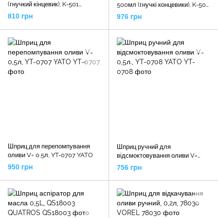
(гнучкий кінцевик), K-501
500мл (гнучкі концевики), K-504
GIKRAFT
GIKRAFT
810 грн
976 грн
Шприц для перепомпування
Шприц ручний для
оливи V= 0,5л, YT-0707 YATO
відсмоктовування оливи V=
0,5л., YT-0708 YATO
950 грн
756 грн