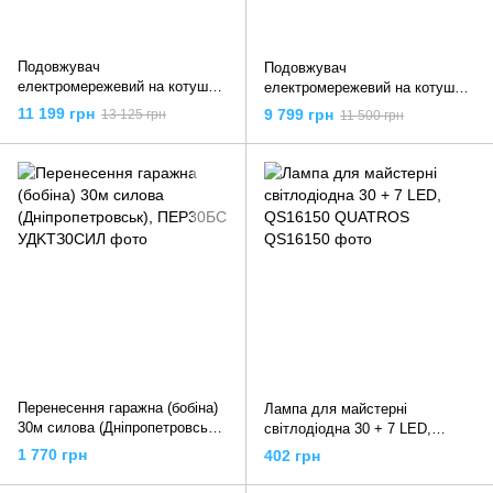
Подовжувач
Подовжувач
електромережевий на котушці,
електромережевий на котушці,
L= 50 м. 3-жильний по 2,5 мм?,
L= 25 м. 5-жильний ?=2,5 мм?,
11 199 грн
9 799 грн
13 125 грн
11 500 грн
YT-8108 YATO
YT-8120 YATO
Перенесення гаражна (бобіна)
Лампа для майстерні
30м силова (Дніпропетровськ),
світлодіодна 30 + 7 LED,
ПЕР30БС
QS16150 QUATROS
1 770 грн
402 грн