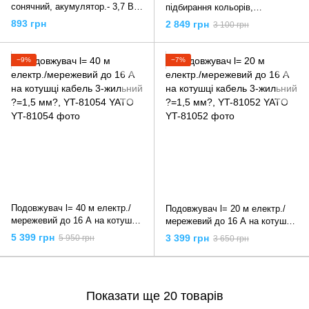
сонячний, акумулятор.- 3,7 В,
підбирання кольорів,
900мАг з датчиком руху- 3м
світлодіодний 5 Вт Li-Ion
893 грн
2 849 грн
3 100 грн
світл. P= 120 lm, YT-81856
акумулят. з зар.- 220В, YT-
YATO
08509 YATO
−9%
−7%
Подовжувач l= 40 м електр./
Подовжувач l= 20 м електр./
мережевий до 16 А на котушці
мережевий до 16 А на котушці
кабель 3-жильний ?=1,5 мм?,
кабель 3-жильний ?=1,5 мм?,
5 399 грн
3 399 грн
5 950 грн
3 650 грн
YT-81054 YATO
YT-81052 YATO
Показати ще 20 товарів