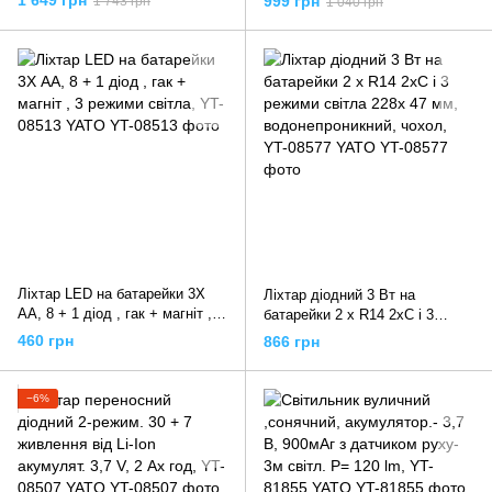
999 грн
1 743 грн
1 040 грн
Ліхтар LED на батарейки 3Х
Ліхтар діодний 3 Вт на
АА, 8 + 1 діод , гак + магніт , 3
батарейки 2 x R14 2xC і 3
режими світла, YT-08513 YATO
режими світла 228х 47 мм,
460 грн
866 грн
водонепроникний, чохол, YT-
08577 YATO
−6%