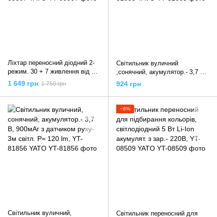
Ліхтар переносний діодний 2-
Світильник вуличний
режим. 30 + 7 живлення від Li-
,сонячний, акумулятор.- 3,7 В,
Ion акумулят. 3,7 V, 2 Ах год,
900мАг з датчиком руху- 3м
1 649 грн
924 грн
1 750 грн
YT-08507 YATO
світл. P= 120 lm, YT-81855
YATO
−8%
Світильник вуличний,
Світильник переносний для