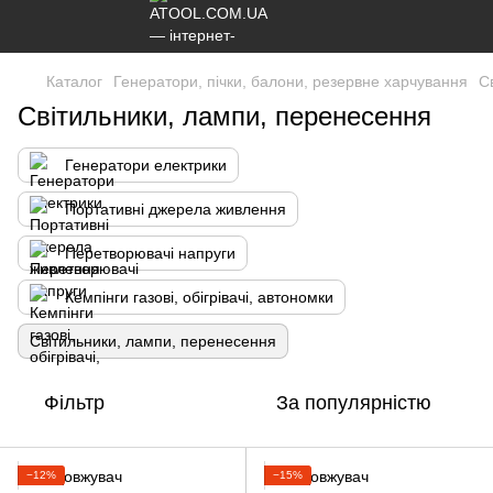
Каталог
Генератори, пічки, балони, резервне харчування
С
Світильники, лампи, перенесення
Генератори електрики
Портативні джерела живлення
Перетворювачі напруги
Кемпінги газові, обігрівачі, автономки
Світильники, лампи, перенесення
Фільтр
За популярністю
−12%
−15%