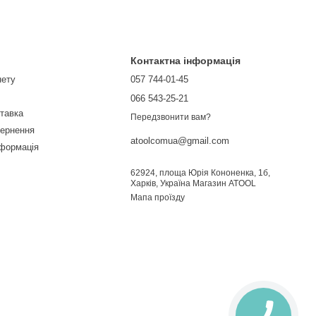
Контактна інформація
нету
057 744-01-45
066 543-25-21
ставка
Передзвонити вам?
вернення
atoolcomua@gmail.com
нформація
62924, площа Юрія Кононенка, 1б,
Харків, Україна Магазин ATOOL
Мапа проїзду