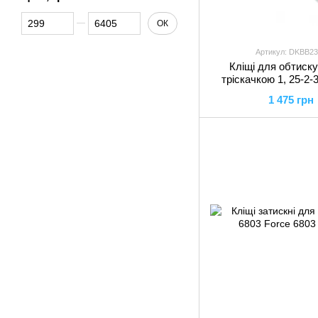
Від Ціна, грн
До Ціна, грн
ОК
Артикул: DKBB23
Кліщі для обтиску
тріскачкою 1, 25-2-3
L170мм, DKBB2307
1 475 грн