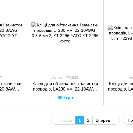
7
Артикул: YT-2296
Ар
 і зачистки
Кліщі для обтискання і зачистки
Кліщі для о
 20-8AWG,
проводів, L=230 мм. 22-10AWG,
проводів, L
97 YATO
0.5-6 мм2, YT-2296 YATO
6, 
680 грн
Назад
1
2
Вперед
По