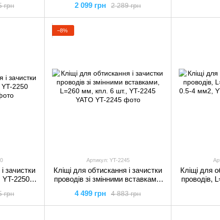
2 099 грн
5 грн
2 289 грн
−8%
0
Артикул: YT-2245
Ар
 і зачистки
Кліщі для обтискання і зачистки
Кліщі для о
, YT-2250
проводів зі змінними вставками,
проводів, 
L=260 мм, кпл. 6 шт., YT-2245
0.5-4 м
4 499 грн
5 грн
4 883 грн
YATO