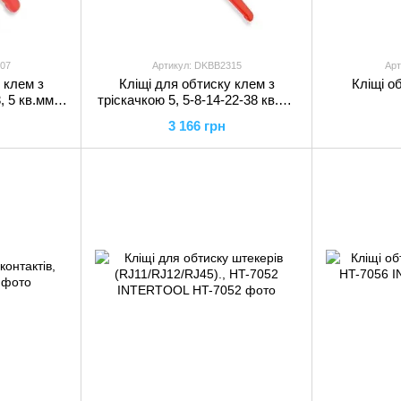
07
Артикул: DKBB2315
Арт
 клем з
Кліщі для обтиску клем з
Кліщі о
, 5 кв.мм
тріскачкою 5, 5-8-14-22-38 кв.мм
 TOPTUL
L380мм, DKBB2315 TOPTUL
3 166 грн