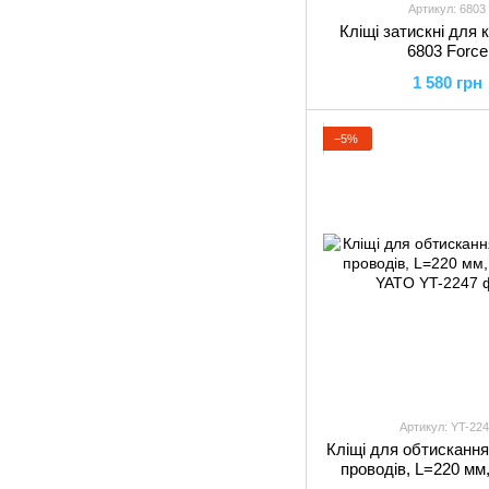
Артикул: 6803
Кліщі затискні для к
6803 Force
1 580 грн
−5%
Артикул: YT-224
Кліщі для обтискання
проводів, L=220 мм
YATO