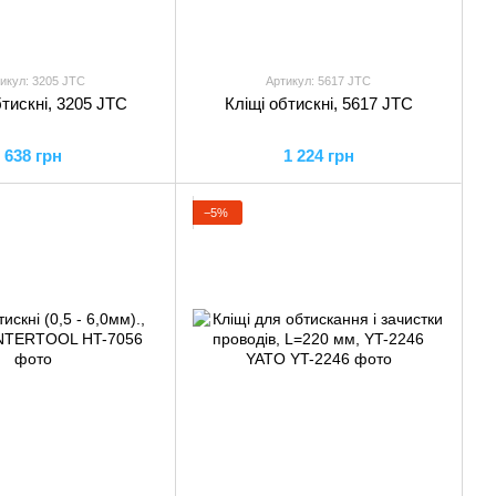
икул: 3205 JTC
Артикул: 5617 JTC
бтискні, 3205 JTC
Кліщі обтискні, 5617 JTC
638 грн
1 224 грн
−5%