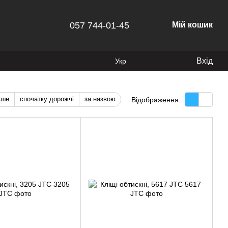
057 744-01-45
Мій кошик
Вхід
Укр
вше
спочатку дорожчі
за назвою
Відображення: