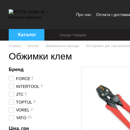
Перейти до основного контенту
Про нас
Оплата і доставк
Каталог
Головна
Каталог
Вимірювальні прилади
Инструмент для электрообор
Обжимки клем
Бренд
2
FORCE
3
INTERTOOL
2
JTC
4
TOPTUL
2
VOREL
15
YATO
Ціна, грн