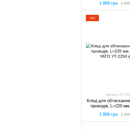
1 899 грн
1 99
−5%
Артикул: YT-225
Кліщі для обтискання
проводів, L=220 мм
YATO
1 899 грн
1 99