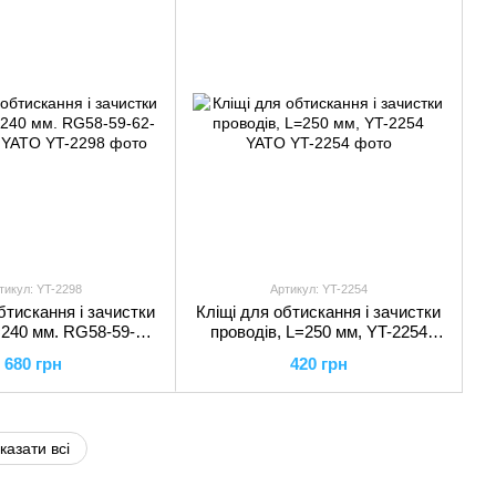
тикул: YT-2298
Артикул: YT-2254
бтискання і зачистки
Кліщі для обтискання і зачистки
=240 мм. RG58-59-62-
проводів, L=250 мм, YT-2254
YT-2298 YATO
YATO
680 грн
420 грн
казати всі