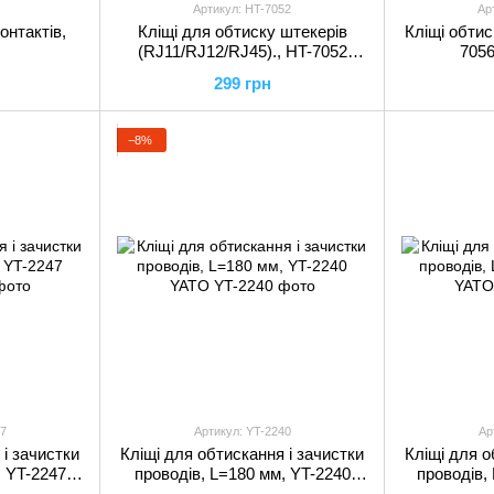
Артикул: HT-7052
Ар
онтактів,
Кліщі для обтиску штекерів
Кліщі обтиск
(RJ11/RJ12/RJ45)., HT-7052
705
INTERTOOL
299 грн
−8%
7
Артикул: YT-2240
Ар
 і зачистки
Кліщі для обтискання і зачистки
Кліщі для о
, YT-2247
проводів, L=180 мм, YT-2240
проводів,
YATO