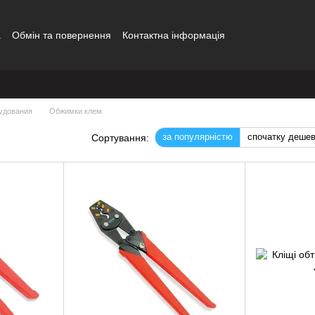
а
Обмін та повернення
Контактна інформація
удования
Обжимки клем
за популярністю
спочатку деше
Сортування: