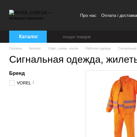
Перейти до основного контенту
Про нас
Оплата і доставк
Каталог
Головна
Каталог
Одяг, сумки, чохли
Рабочая одежда
Сигнальная
Сигнальная одежда, жилет
Бренд
1
VOREL