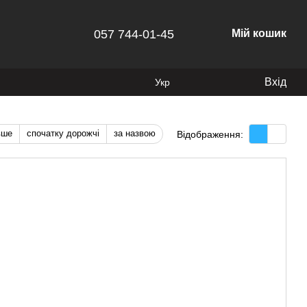
057 744-01-45
Мій кошик
Вхід
Укр
вше
спочатку дорожчі
за назвою
Відображення: