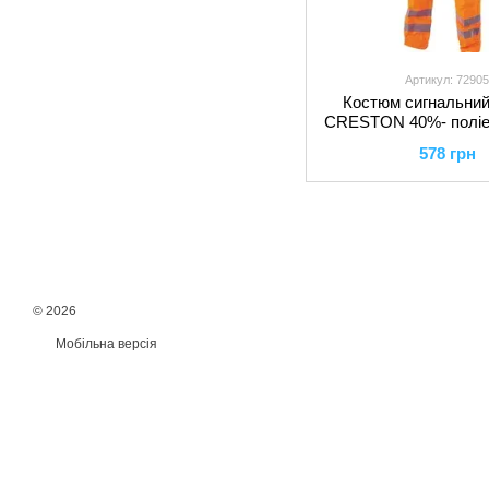
Артикул: 72905
Костюм сигнальни
CRESTON 40%- поліе
бавовна розм. SDW
578 грн
VOREL
© 2026
Мобільна версія