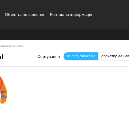
а
Обмін та повернення
Контактна інформація
 одежда, жилеты
ы
за популярністю
спочатку деше
Сортування: