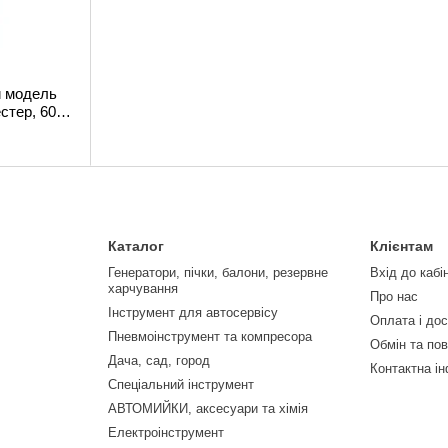
й модель
стер, 60%-
, 72905
Каталог
Клієнтам
Генератори, пічки, балони, резервне
Вхід до кабі
харчування
Про нас
Інструмент для автосервісу
Оплата і до
Пневмоінструмент та компресора
Обмін та по
Дача, сад, город
Контактна і
Спеціальний інструмент
АВТОМИЙКИ, аксесуари та хімія
Електроінструмент