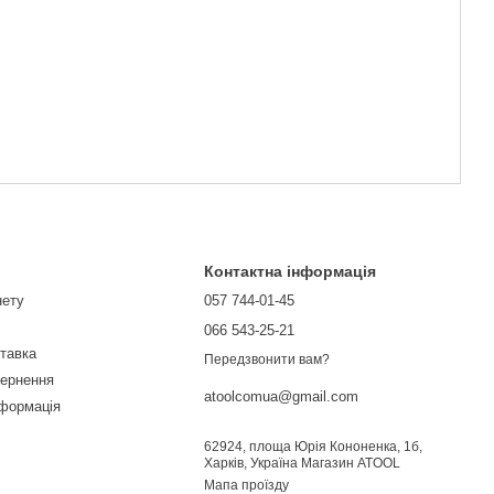
Контактна інформація
нету
057 744-01-45
066 543-25-21
ставка
Передзвонити вам?
вернення
atoolcomua@gmail.com
нформація
62924, площа Юрія Кононенка, 1б,
Харків, Україна Магазин ATOOL
Мапа проїзду