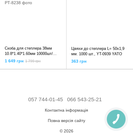
Скоба для степлера 38мм
Цвяхи до степлера L= 50х1,9
10.8*1.40*1.60мм 10000шт/
мм. 1000 шт., YT-0939 YATO
упак, PT-8238 INTERTOOL
1 649 грн
363 грн
1 799 грн
057 744-01-45
066 543-25-21
Контактна інформація
Повна версія сайту
© 2026