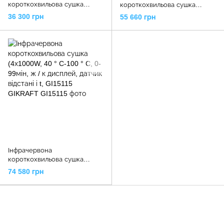
короткохвильова сушка
короткохвильова сушка
(3х1100W, 40 ° C-100 ° C, 0-
(3х1100W, 40 ° C-100 ° C, 0-
36 300 грн
55 660 грн
99мін, цифровий дисплей),
99мін, ж / к дисплей, датчик
GI15112 GIKRAFT
відстані і t, GI15113 GIKRAFT
Інфрачервона
короткохвильова сушка
(4х1000W, 40 ° C-100 ° C, 0-
74 580 грн
99мін, ж / к дисплей, датчик
відстані і t, GI15115 GIKRAFT