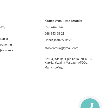
Контактна інформація
нету
057 744-01-45
066 543-25-21
ставка
Передзвонити вам?
вернення
atoolcomua@gmail.com
нформація
62924, площа Юрія Кононенка, 1б,
Харків, Україна Магазин ATOOL
Мапа проїзду