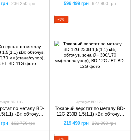
 грн
596 499 грн
236 250 грн
627 900 грн
BS-20T JET
обр.-330 мм, HBS-1321VS JET
−5%
тикул: BD-11G
Артикул: BD-12G
рстат по металу BD-
Токарний верстат по металу BD-
5(1,1) кВт, обточув.
12G 230В 1,5(1,1) кВт, обточув.
280/170 мм(стана/
зона Ø= 300/170 мм(стана/
 грн
219 499 грн
162 750 грн
231 000 грн
), BD-11G JET
супор), BD-12G JET
−8%