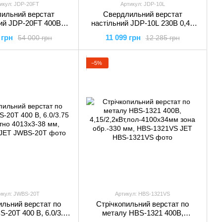
икул: JDP-20FT
Артикул: JDP-10L
ильний верстат
Свердлильний верстат
ий JDP-20FT 400В
настільний JDP-10L 230В 0,45
 МК-4 Ø≤35 мм. 12 шв.
кВт. МК2/В16 свердла Ø≤16 мм.
 грн
11 099 грн
54 000 грн
12 285 грн
 об., JDP-20FT JET
12 шв., JDP-10L JET
−5%
икул: JWBS-20T
Артикул: HBS-1321VS
ильний верстат по
Стрічкопильний верстат по
-20T 400 В, 6.0/3.75
металу HBS-1321 400В,
отно 4013х3-38 мм,
4,15/2,2кВт,пол-4100х34мм зона