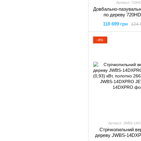
Артикул: 720H
Довбально-пазувальн
по дереву 720HD
2,9/1,5кВт,патрон/рі
118 699 грн
124 
і 25мм, 720HD
−8%
Артикул: JWBS-14
Стрічкопильний ве
дереву JWBS-14DXP
1.5 (0,93) кВт, полот