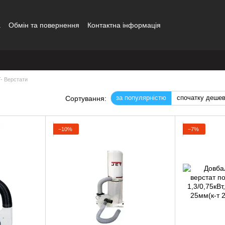
а
Обмін та повернення
Контактна інформація
- Верстати
за популярністю
спочатку деше
Сортування:
−10%
−7%