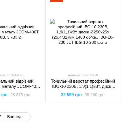
кул: JCOM-400T
Артикул: IBG-10-230
альний відрізний
Точильний верстат професійний
я металу JCOM-400T
IBG-10 230В, 1,9(1,1)кВт, диски
т, Ø <=400 х 32 мм.
Ø250х25х (25,4/32)мм 1400 об/
 грн
32 599 грн
28 875 грн
35 280 грн
, JCOM-400T JET
хв., IBG-10-230 JET
7
Вперед