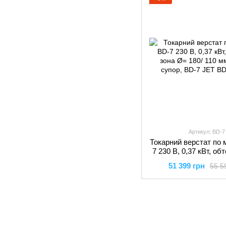
Артикул: BD-7
Токарний верстат по 
7 230 В, 0,37 кВт, об
Ø= 180/ 110 мм- ста
51 399 грн
55 5
BD-7 JET