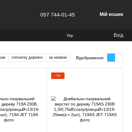
057 744-01-45
Мій кошик
Вхід
Укр
вше
спочатку дорожчі
за назвою
Відображення:
−7%