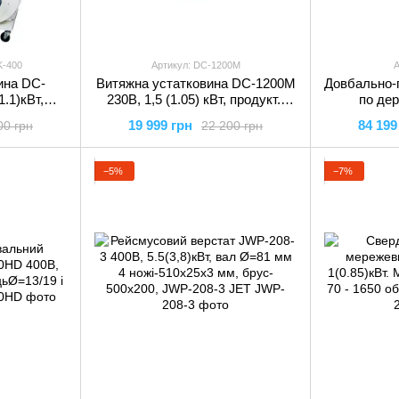
K-400
Артикул: DC-1200M
А
ина DC-
Витяжна устатковина DC-1200M
Довбально-
.1)кВт,
230В, 1,5 (1.05) кВт, продукт.-
по дер
 порох.
1200м³/год, порох.збір. V=150 л,
1,3/0,75кВт
19 999 грн
84 199
00 грн
22 200 грн
 DC-1100CK-
DC-1200M JET
25мм(к-
−5%
−7%