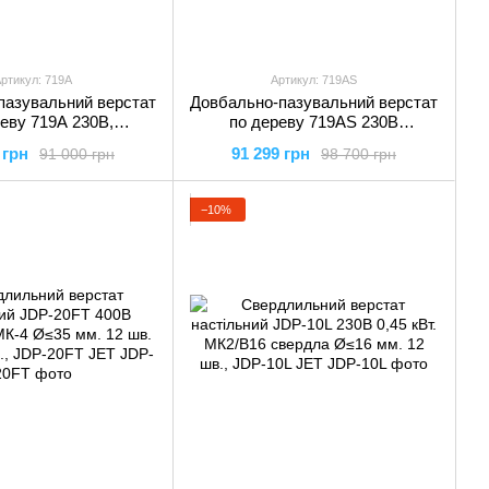
ртикул: 719A
Артикул: 719AS
пазувальний верстат
Довбально-пазувальний верстат
еву 719A 230В,
по дереву 719AS 230В
,патр/різецьØ=13/19-
1,3/0,75кВт,патр/різецьØ=13/19-
 грн
91 299 грн
91 000 грн
98 700 грн
т 2шт), 719A JET
25мм(к-т 2шт), 719AS JET
−10%