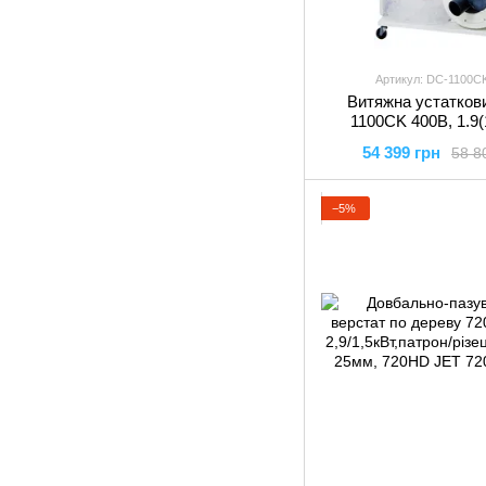
Артикул: DC-1100C
Витяжна устатков
1100CK 400В, 1.9(1
прод.-1620м³/год,
54 399 грн
58 8
збір.V=150л,(к-т 2),
400 JET
−5%