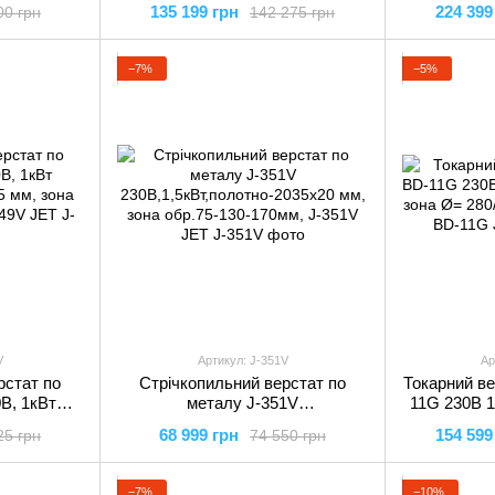
135 199 грн
224 399
00 грн
142 275 грн
PRO JET
JWBS-15T JET
JW
−7%
−5%
V
Артикул: J-351V
Ар
рстат по
Стрічкопильний верстат по
Токарний ве
В, 1кВт
металу J-351V
11G 230В 1,
5 мм, зона
230В,1,5кВт,полотно-2035х20
зона Ø= 
68 999 грн
154 599
25 грн
74 550 грн
-349V JET
мм, зона обр.75-130-170мм, J-
супор
351V JET
−7%
−10%