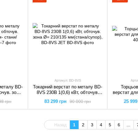
Артикул: BD-8VS
Арти
металу BD-
Токарний верстат по металу BD-
Торцьов
точув. зона
8VS 230В 1(0,6) кВт, обточув.
верстат дл
ни/супор,
зона Ø= 210/135 мм(стана/
400В, 3 кВ
83 299 грн
25 999
98 грн
90 000 грн
супор), BD-8VS JET
0°-45°
Назад
1
2
3
4
5
6
...