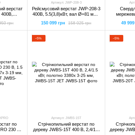
D
Артикул: JWP-208-3
Арт
ий верстат
Рейсмусовий верстат JWP-208-3
Свердл
 400В,
400В, 5.5(3,8)кВт, вал Ø=81 мм 4
мережев
зецьØ=13/19
ножі-510х25х3 мм, брус-
1(0.85)кВт.
150 099 грн
49 999
950 грн
158 025 грн
 JET
500х200, JWP-208-3 JET
70 - 1650
−5%
−5%
DXPRO
Артикул: JWBS-15T
Арт
рстат по
Стрічкопильний верстат по
Стрічкоп
RO 230 В,
дереву JWBS-15T 400 В, 2,4/1.5
дереву JWBS
но 2667х 3-
кВт, полотно 3380х 3-25 мм,
кВт, пол