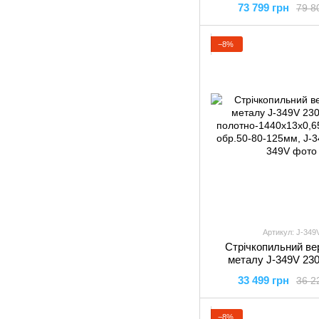
73 799 грн
79 8
19 мм, JWBS-14DX
−8%
Артикул: J-349
Стрічкопильний ве
металу J-349V 230
полотно-1440х13х0,6
33 499 грн
36 2
обр.50-80-125мм, J
−8%