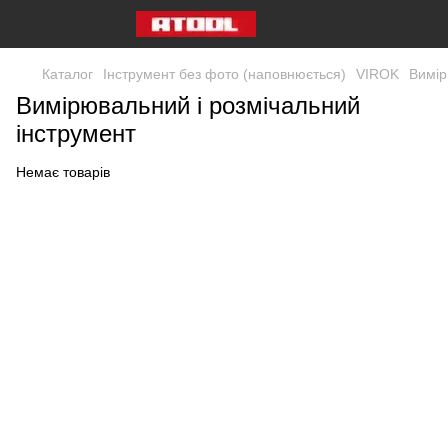
Каталог
Інструмент без фото (наповнюється)
VIROK
Вимір
Вимірювальний і розмічальний
інструмент
Немає товарів