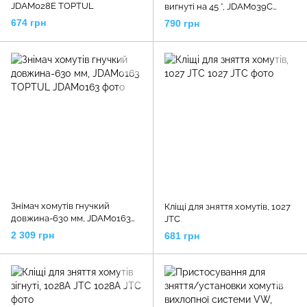
JDAM028E TOPTUL
вигнуті на 45 °, JDAM039C
TOPTUL
674 грн
790 грн
Знімач хомутів гнучкий
Кліщі для зняття хомутів, 1027
довжина-630 мм, JDAM0163
JTC
TOPTUL
2 309 грн
681 грн