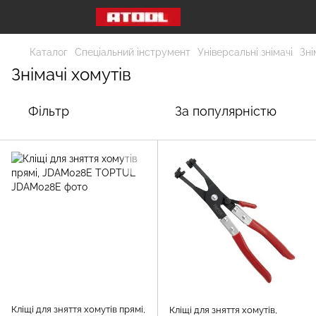
Каталог
Спеціальний інструмент
Універсальні знімачі
Зні
Знімачі хомутів
Фільтр
За популярністю
Кліщі для зняття хомутів прямі,
Кліщі для зняття хомутів,