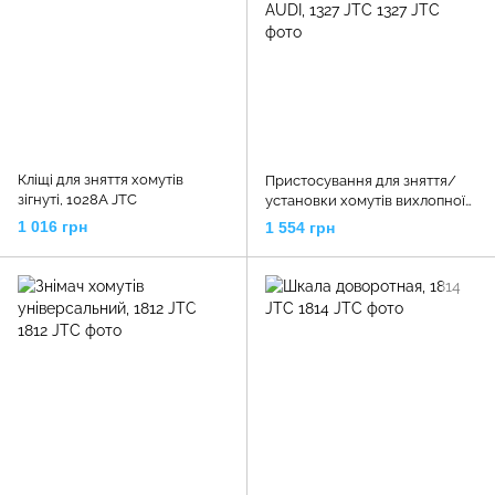
Кліщі для зняття хомутів
Пристосування для зняття/
зігнуті, 1028A JTC
установки хомутів вихлопної
системи VW, AUDI, 1327 JTC
1 016 грн
1 554 грн