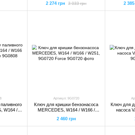
2 274 грн
2 385
3 033 грн
F
8
Артикул: 9G0720
Ар
 паливного
Ключ для кришки бензонасоса
Ключ для д
 W164 /
MERCEDES, W164 / W166 /
насоса V
8 Force
W251, 9G0720 Force
2 460 грн