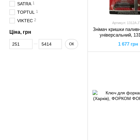
1
SATRA
1
TOPTUL
2
VIKTEC
Артикул: 1312A 
Знімач кришки паливн
Ціна, грн
універсальний, 13
Від Ціна, грн
До Ціна, грн
1 677 грн
ОК