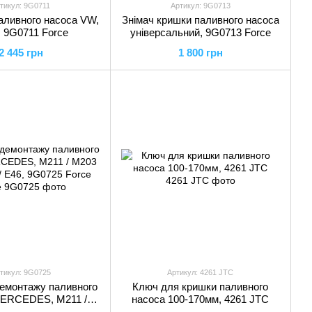
тикул: 9G0711
Артикул: 9G0713
аливного насоса VW,
Знімач кришки паливного насоса
 9G0711 Force
універсальний, 9G0713 Force
2 445 грн
1 800 грн
тикул: 9G0725
Артикул: 4261 JTC
емонтажу паливного
Ключ для кришки паливного
MERCEDES, M211 /
насоса 100-170мм, 4261 JTC
 E36 / E46, 9G0725