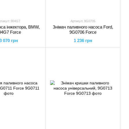
ртикул: 904G7
Артикул: 9G0706
оса інжектора, BMW,
Знімач паливного насоса Ford,
04G7 Force
9G0706 Force
3 070 грн
1 236 грн