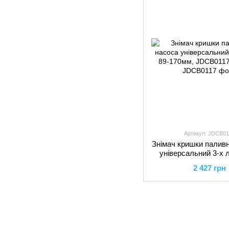
Артикул: JDCB01
Знімач кришки паливн
універсальний 3-х 
170мм, JDCB0117
2 427 грн