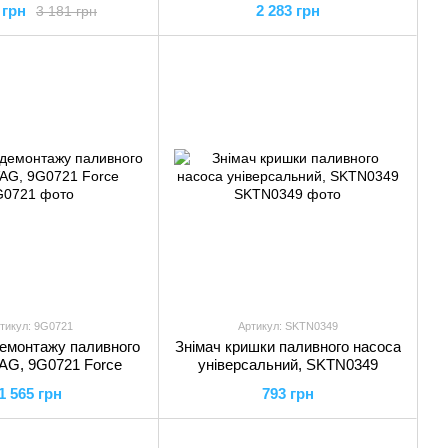
 грн
2 283 грн
3 181 грн
orce Force
тикул: 9G0721
Артикул: SKTN0349
емонтажу паливного
Знімач кришки паливного насоса
AG, 9G0721 Force
універсальний, SKTN0349
1 565 грн
793 грн