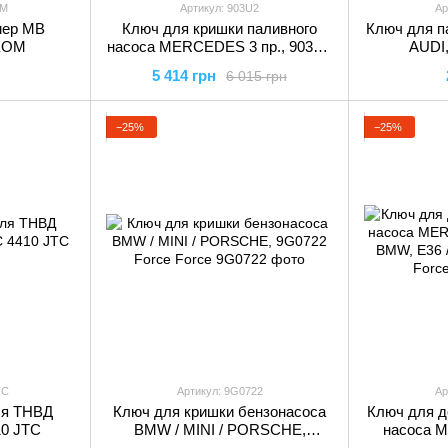
АМ
Артикул: 903U2
Ар
мер MB
Ключ для кришки паливного
Ключ для п
РКОМ
насоса MERCEDES 3 пр., 903U2
AUDI,
Force
5 414 грн
6 015 грн
−25%
−25%
TC
Артикул: 9G0722
Ар
ля ТНВД
Ключ для кришки бензонасоса
Ключ для д
0 JTC
BMW / MINI / PORSCHE,
насоса 
9G0722 Force Force
M203 BMW,