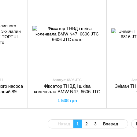
17
Артикул: 6606 JTC
Арт
ого насоса
Фіксатор ТНВД і шківа
Знімач Т
лапий 89-
коленвала BMW N47, 6606 JTC
 TOPTUL
1 538 грн
Назад
1
2
3
Вперед