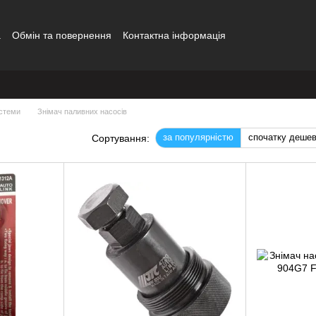
а
Обмін та повернення
Контактна інформація
истеми
Знімач паливних насосів
за популярністю
спочатку деше
Сортування: