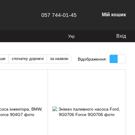
057 744-01-45
Мій кошик
Вхід
Укр
вше
спочатку дорожчі
за назвою
Відображення: