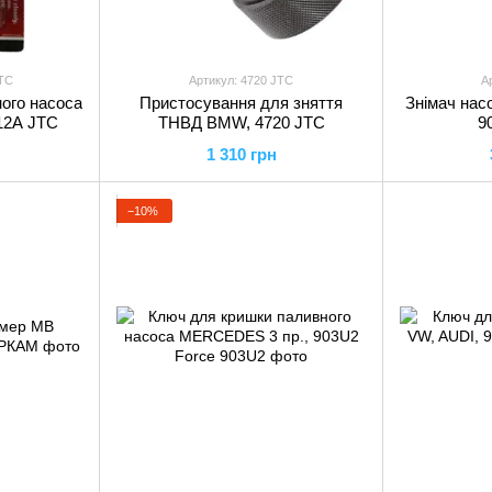
JTC
Артикул: 4720 JTC
А
ого насоса
Пристосування для зняття
Знімач нас
12A JTC
ТНВД BMW, 4720 JTC
9
1 310 грн
−10%