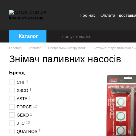
Перейти до основного контенту
Про нас
Оплата і доставк
Каталог
Головна
Каталог
Спеціальний інструмент
Інструмент для паливної с
Знімач паливних насосів
Бренд
2
СНГ
1
ХЗСО
2
ASTA
12
FORCE
1
GEKO
12
JTC
7
QUATROS