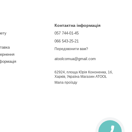
Контактна інформація
нету
057 744-01-45
066 543-25-21
ставка
Передзвонити вам?
вернення
atoolcomua@gmail.com
нформація
62924, площа Юрія Кононенка, 1б,
Харків, Україна Магазин ATOOL
Мапа проїзду