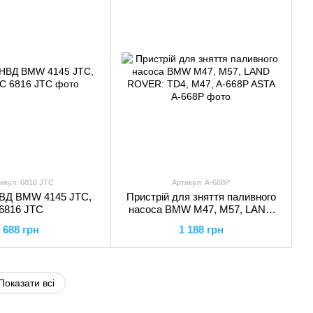
икул: 6816 JTC
Артикул: A-668P
НВД BMW 4145 JTC,
Пристрій для зняття паливного
6816 JTC
насоса BMW M47, M57, LAND
ROVER: TD4, M47, A-668P ASTA
688 грн
1 188 грн
Показати всі