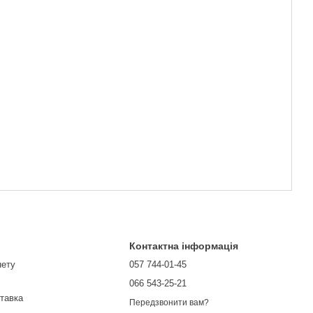
Контактна інформація
нету
057 744-01-45
066 543-25-21
ставка
Передзвонити вам?