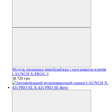
Модуль прошивки іммобілайзера і програматор ключів
LAUNCH X-PROG 3
38 720 грн