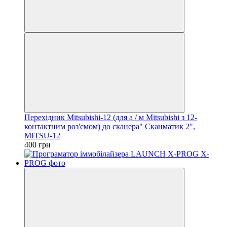
Перехідник Mitsubishi-12 (для а / м Mitsubishi з 12-
контактним роз'ємом) до сканера" Сканматик 2",
MITSU-12
400 грн