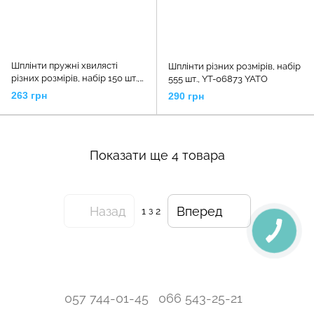
Шплінти пружні хвилясті
Шплінти різних розмірів, набір
різних розмірів, набір 150 шт.,
555 шт., YT-06873 YATO
YT-06883 YATO
263 грн
290 грн
Показати ще 4 товара
Назад
Вперед
1
з 2
057 744-01-45
066 543-25-21