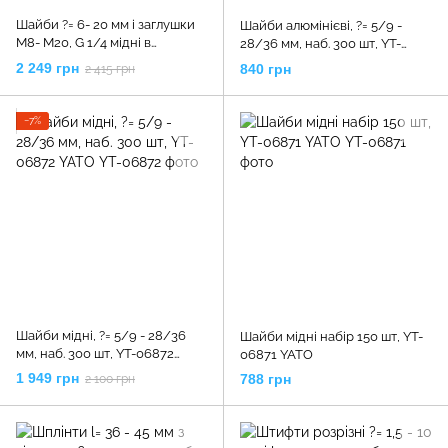
Шайби ?= 6- 20 мм і заглушки
Шайби алюмінієві, ?= 5/9 -
М8- М20, G 1/4 мідні в
28/36 мм, наб. 300 шт, YT-
пластиковій коробці наб. 534
06865 YATO
2 249 грн
840 грн
2 415 грн
шт., YT-06864 YATO
−7%
Шайби мідні, ?= 5/9 - 28/36
Шайби мідні набір 150 шт, YT-
мм, наб. 300 шт, YT-06872
06871 YATO
YATO
1 949 грн
788 грн
2 100 грн