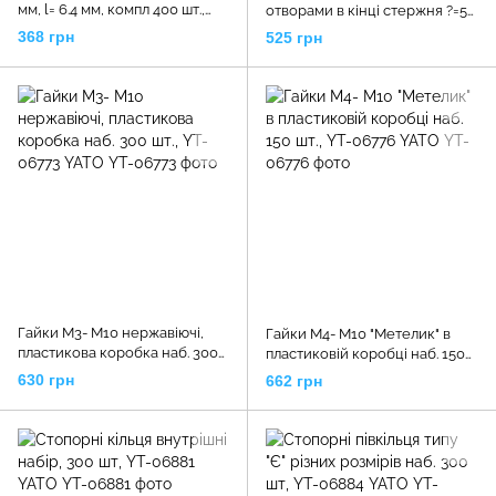
мм, l= 6.4 мм, компл 400 шт.,
отворами в кінці стержня ?=5-
YT-36420 YATO
12 мм, наб. 60 шт., YT-06786
368 грн
525 грн
YATO
Гайки М3- М10 нержавіючі,
Гайки М4- М10 "Метелик" в
пластикова коробка наб. 300
пластиковій коробці наб. 150
шт., YT-06773 YATO
шт., YT-06776 YATO
630 грн
662 грн