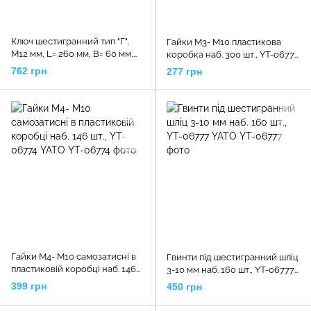
Ключ шестигранний тип "Г",
Гайки М3- М10 пластикова
М12 мм, L= 260 мм, B= 60 мм,
коробка наб. 300 шт., YT-06772
ізольований корпус VDE до
YATO
762 грн
277 грн
1000V, YT-21127 YATO
Гайки М4- М10 самозатисні в
Гвинти під шестигранний шліц
пластиковій коробці наб. 146
3-10 мм наб. 160 шт., YT-06777
шт., YT-06774 YATO
YATO
399 грн
450 грн