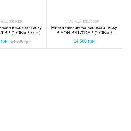
тикул: BS170BP
Артикул: BS170DSP
нова високого тиску
Мийка бензинова високого тиску
0BP (170Bar / 7к.с.)
BISON BS170DSP (170Bar /
7к.с.)
 грн
14 500 грн
14 000 грн