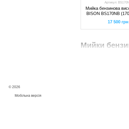
Артикул: BS170
Мийка бензинова висо
BISON BS170NB (170Ba
17 500 грн
Мийки бензи
© 2026
Мобільна версія