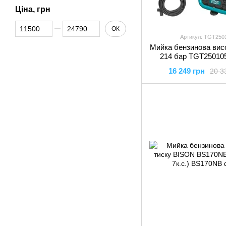
Ціна, грн
Від Ціна, грн
До Ціна, грн
ОК
Артикул: TGT250
Мийка бензинова висо
214 бар TGT25010
16 249 грн
20 3