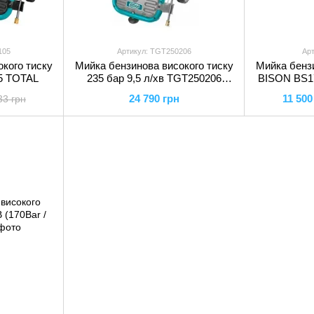
105
Артикул: TGT250206
Ар
кого тиску
Мийка бензинова високого тиску
Мийка бензи
5 TOTAL
235 бар 9,5 л/хв TGT250206
BISON BS17
TOTAL
24 790 грн
11 500
33 грн