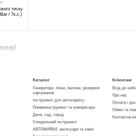
NB
кого тиску
r / 7к.с.)
нові
Каталог
Клієнтам
Генератори, пічки, балони, резервне
Вхід до кабі
харчування
Про нас
Інструмент для автосервісу
Оплата і до
Пневмоінструмент та компресора
Обмін та по
Дача, сад, город
Контактна і
Спеціальний інструмент
АВТОМИЙКИ, аксесуари та хімія