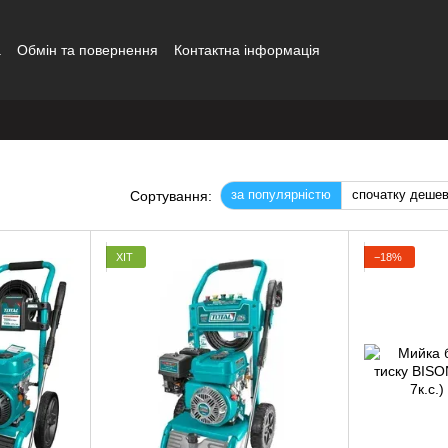
а
Обмін та повернення
Контактна інформація
за популярністю
спочатку деше
Сортування:
ХІТ
−18%