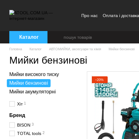
Перейти до основного контенту
Про нас
Оплата і доставк
Каталог
Головна
Каталог
АВТОМИЙКИ, аксесуари та хімія
Мийки бензинові
Мийки бензинові
Мийки високого тиску
−20%
Мийки бензинові
Мийки акумуляторні
1
Хіт
Бренд
3
BISON
2
TOTAL tools