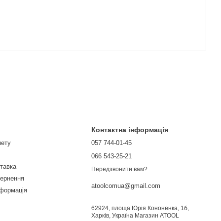
Контактна інформація
нету
057 744-01-45
066 543-25-21
ставка
Передзвонити вам?
вернення
atoolcomua@gmail.com
нформація
62924, площа Юрія Кононенка, 1б,
Харків, Україна Магазин ATOOL