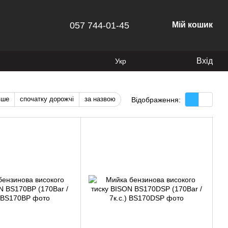
057 744-01-45
Мій кошик
Вхід
Укр
вше
спочатку дорожчі
за назвою
Відображення: