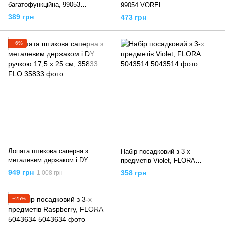
багатофункційна, 99053
99054 VOREL
VOREL
389 грн
473 грн
−6%
Лопата штикова саперна з
Набір посадковий з 3-х
металевим держаком і DY
предметів Violet, FLORA
ручкою 17,5 х 25 см, 35833
5043514
949 грн
358 грн
1 008 грн
FLO
−25%