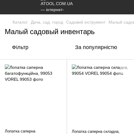
Каталог
Дача, сад, город
Садовий інструмент
Малый садо
Малый садовый инвентарь
Фільтр
За популярністю
Лопатка саперна
Лопатка саперна складна,