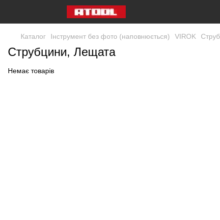
Каталог
Інструмент без фото (наповнюється)
VIROK
Струб
Струбцини, Лещата
Немає товарів