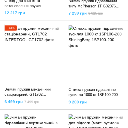
Стенд для зняття та
Знімач пружин гідравлічний
встановлення пружин
типу McPherson 1T G02076
гідравлічний, SIGMA 6234021
GEKO
12 217 грн
7 299 грн
8 625 грн
−13%
Знімач пружин механічний
Стяжка пружин гідравлічне
стаціонарний, GT1702
зусилля 1000 кг 1SP100-200
INTERTOOL
ShiningBerg
6 499 грн
9 200 грн
7 499 грн