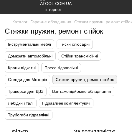
Каталог
Гаражне обладнання
Стяжки пружин, ремонт стійо
Стяжки пружин, ремонт стійок
Інструментальні меблі
Тиски слюсарні
Домкрати автомобільні
Стійки трансмісійні
Крани підкатні
Преса гідравлічні
Стенди для Моторів
Стяжки пружин, ремонт стійок
Траверси для ДВЗ
Вантажопідйомне обладнання
Лебідки і талі
Гідравлічні комплектуючі
Трубогиби гідравлічні
Фільтр
За популярністю