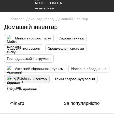
Каталог
Дача, сад, город
Домашній інвентар
Домашній інвентар
Мийки високого тиску
Садова техніка
Садовий інструмент
Зрошувальні системи
Господарський інструмент
Активний відпочинок і туризм
Насосне обладнання
Домашній інвентар
Тачки садово-будівельні
Сходи та драбини
Фільтр
За популярністю