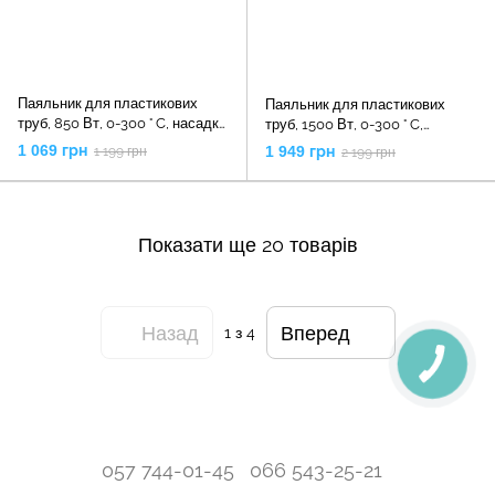
Паяльник для пластикових
Паяльник для пластикових
труб, 850 Вт, 0-300 ° C, насадки
труб, 1500 Вт, 0-300 ° C,
20, 25, 32, 40, 50, 63 мм,
насадки 75, 90, 110 мм,
1 069 грн
1 949 грн
1 199 грн
2 199 грн
металевий кейс, RT-2111
металевий кейс, RT-2113
INTERTOOL
INTERTOOL
Показати ще 20 товарів
Назад
Вперед
1
з 4
057 744-01-45
066 543-25-21