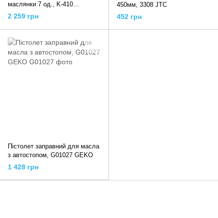
маслянки 7 од., K-410
450мм, 3308 JTC
GIKRAFT
2 259 грн
452 грн
Пістолет заправний для масла
з автостопом, G01027 GEKO
1 428 грн