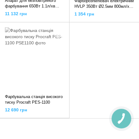
Апарат для безповітряного
Фарборозпилювач електричний
фарбування 650Вт 1.1л/хв
HVLP 350Вт Ø2.5мм 800мл/хв
210бар Profi, SIGMA 6816561
н/б 800мл, 850062 APRO
11 132 грн
1 354 грн
Фарбувальна станція високого
тиску Procraft РES-1100
12 690 грн