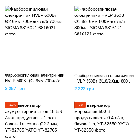
INTERTOOL
Фарборозпилювач електричний
Фарборозпилювач електричний
HVLP 500Вт Ø2.6мм 700мл/хв
HVLP 350Вт Ø1.8/2.6мм 800мл/
н/б 700мл, SIGMA 6816021
хв н/б 800мл, SIGMA 6816121
2 287 грн
2 222 грн
−11%
−7%