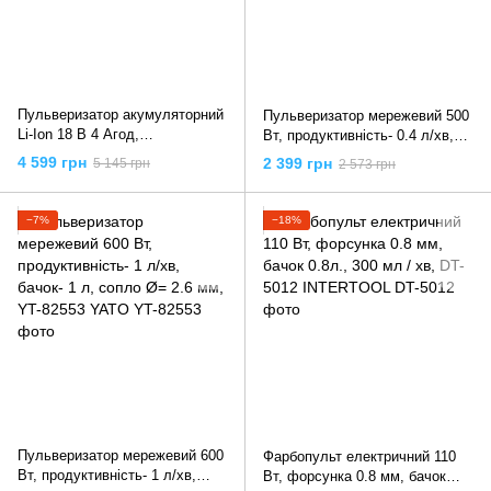
Пульверизатор акумуляторний
Пульверизатор мережевий 500
Li-Ion 18 В 4 Агод,
Вт, продуктивність- 0.4 л/хв,
продуктивн.- 1 л/хв, бачок- 1л,
бачок- 1 л, YT-82550 YATO
4 599 грн
2 399 грн
5 145 грн
2 573 грн
сопло Ø2.2 мм, YT-82765 YATO
−7%
−18%
Пульверизатор мережевий 600
Фарбопульт електричний 110
Вт, продуктивність- 1 л/хв,
Вт, форсунка 0.8 мм, бачок