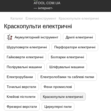
Каталог
Електроінструмент
Краскопульти електричні
Краскопульти електричні
Акумуляторний інструмент
Дрилі електричні
Шуруповерти електричні
Перфоратори електричні
Гайковерти електричні
Болгарки електричні
Полірувальні машини
Шліфувальні машини
Електрорубанки
Електролобзики та саблеві пилки
Точильні верстати
Фени промислові
Клейові пістолети
Краскопульти електричні
Фрезерні верстати
Циркулярні пили