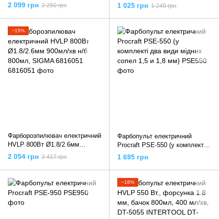
бачок- 1 л, сопло Ø= 2.6 мм,
0.8л., 300 мл / хв, DT-5012
2 099 грн
1 025 грн
2 250 грн
1 249 грн
YT-82553 YATO
INTERTOOL
−15%
Фарборозпилювач електричний
Фарбопульт електричний
HVLP 800Вт Ø1.8/2.6мм
Procraft PSE-550 (у комплекті
900мл/хв н/б 800мл, SIGMA
два види мідних сопел 1,5 и
2 054 грн
1 695 грн
2 417 грн
6816051
1,8 мм)
−18%