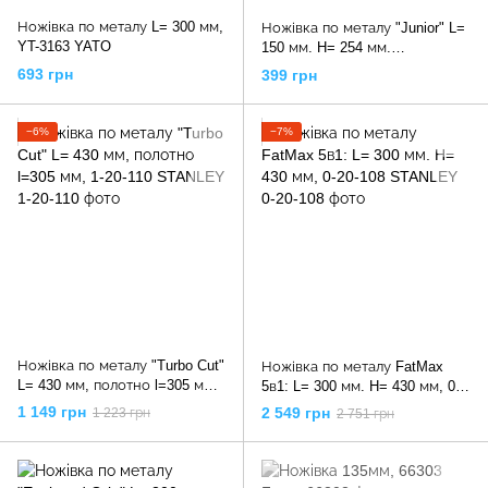
Ножівка по металу L= 300 мм,
Ножівка по металу "Junior" L=
YT-3163 YATO
150 мм. H= 254 мм.
пластикова ручка, 0-15-218
693 грн
399 грн
STANLEY
−6%
−7%
Ножівка по металу "Turbo Cut"
Ножівка по металу FatMax
L= 430 мм, полотно l=305 мм,
5в1: L= 300 мм. H= 430 мм, 0-
1-20-110 STANLEY
20-108 STANLEY
1 149 грн
2 549 грн
1 223 грн
2 751 грн