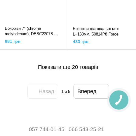
Бокорізи 7" (chrome
Бокорізи діагональні міні
molybdenum), DEBC2207B
L=130мм, 50814P8 Force
TOPTUL
681 грн
433 грн
Показати ще 20 товарів
Назад
Вперед
1
з 5
057 744-01-45
066 543-25-21