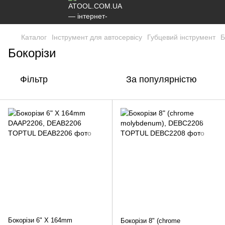
Каталог
Інструмент для автосервісу
Губцевий інструмент
Б
Бокорізи
Фільтр
За популярністю
Бокорізи 6" X 164mm
Бокорізи 8" (chrome