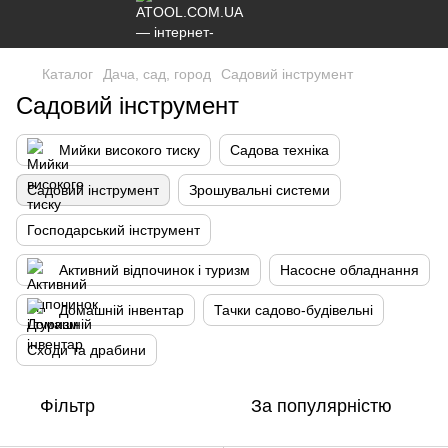
Каталог
Дача, сад, город
Садовий інструмент
Садовий інструмент
Мийки високого тиску
Садова техніка
Садовий інструмент
Зрошувальні системи
Господарський інструмент
Активний відпочинок і туризм
Насосне обладнання
Домашній інвентар
Тачки садово-будівельні
Сходи та драбини
Фільтр
За популярністю