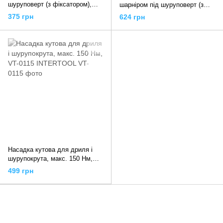
шуруповерт (з фіксатором),
шарніром під шуруповерт (з
FTGB0807 TOPTUL
фіксатором), FTGA0808
375 грн
624 грн
TOPTUL
Насадка кутова для дриля і
шурупокрута, макс. 150 Нм,
VT-0115 INTERTOOL
499 грн