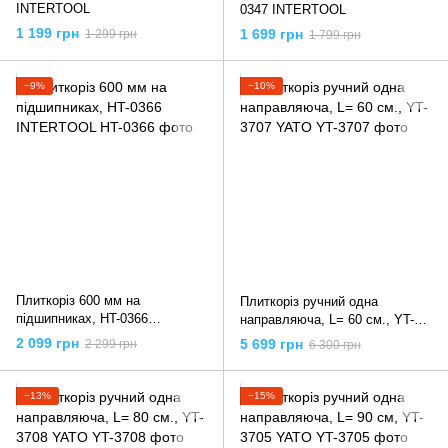
INTERTOOL
0347 INTERTOOL
1 199 грн
1 699 грн
1 299 грн
1 799 грн
−9%
−10%
Плиткоріз 600 мм на
Плиткоріз ручний одна
підшипниках, HT-0366
направляюча, L= 60 cм., YT-
INTERTOOL
3707 YATO
2 099 грн
5 699 грн
2 299 грн
6 300 грн
−13%
−15%