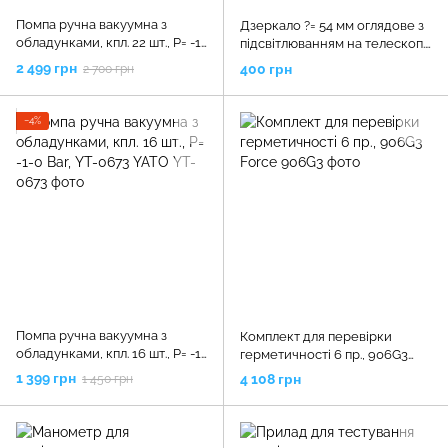
Помпа ручна вакуумна з
Дзеркало ?= 54 мм оглядове з
обладунками, кпл. 22 шт., P= -1-
підсвітлюванням на телескоп.
3 Bar, YT-0674 YATO
ручці l= 265-920 мм, YT-0663
2 499 грн
400 грн
2 700 грн
YATO
−4%
Помпа ручна вакуумна з
Комплект для перевірки
обладунками, кпл. 16 шт., P= -1-
герметичності 6 пр., 906G3
0 Bar, YT-0673 YATO
Force
1 399 грн
4 108 грн
1 450 грн