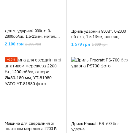
Дриль ударний 900Вт, 0-
Дриль ударний 950Вт, 0-2800
2800об/хв, 1,5-13мм, метал.
об / хв, 1.5-13мм, реверс,
корпус редуктора,
металевий корпус редуктора,
2 100 грн
1 579 грн
2 199 грн
1 699 грн
швидкозатискний патрон,
DT-0121 INTERTOOL
WT-0119 INTERTOOL
−15%
Машина для свердління зі
Дриль Procraft PS-700 без
штативом мережева 2200 Вт,
ударна