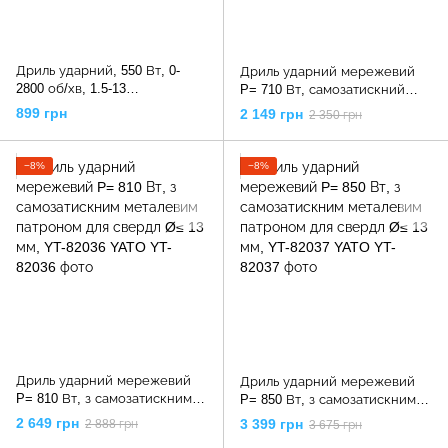
Дриль ударний, 550 Вт, 0-
Дриль ударний мережевий
2800 об/хв, 1.5-13
P= 710 Вт, самозатискний
мм,реверс,плавне
патрон Ø≤ 13 мм, YT-82034
899 грн
2 149 грн
2 350 грн
регулювання, DT-0107
YATO
INTERTOOL
−8%
−8%
Дриль ударний мережевий
Дриль ударний мережевий
P= 810 Вт, з самозатискним
P= 850 Вт, з самозатискним
металевим патроном для
металевим патроном для
2 649 грн
3 399 грн
2 888 грн
3 675 грн
свердл Ø≤ 13 мм, YT-82036
свердл Ø≤ 13 мм, YT-82037