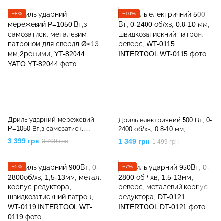
YATO
YATO
−8%
−10%
Дриль ударний мережевий
Дриль електричний 500 Вт, 0-
P=1050 Вт,з самозатиск.
2400 об/хв, 0.8-10 мм,
металевим патроном для
швидкозатискний патрон,
3 399 грн
1 349 грн
3 700 грн
1 499 грн
свердл Ø≤13 мм,2режими,
реверс, WT-0115 INTERTOOL
YT-82044 YATO
−5%
−7%