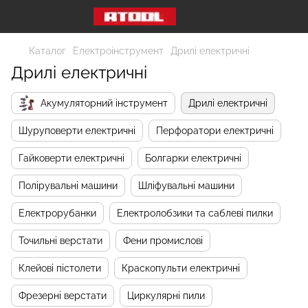
Каталог
Електроінструмент
Дрилі електричні
Дрилі електричні
Акумуляторний інструмент
Дрилі електричні
Шуруповерти електричні
Перфоратори електричні
Гайковерти електричні
Болгарки електричні
Полірувальні машини
Шліфувальні машини
Електрорубанки
Електролобзики та саблеві пилки
Точильні верстати
Фени промислові
Клейові пістолети
Краскопульти електричні
Фрезерні верстати
Циркулярні пили