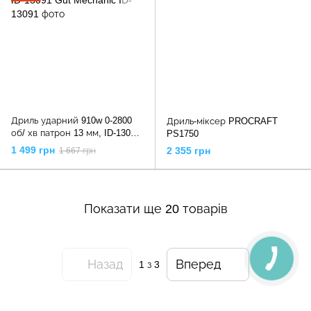
Дриль ударний 910w 0-2800
Дриль-міксер PROCRAFT
об/ хв патрон 13 мм, ID-13091
PS1750
Gut Mechanic
1 499 грн
2 355 грн
1 667 грн
Показати ще 20 товарів
Назад
Вперед
1
з 3