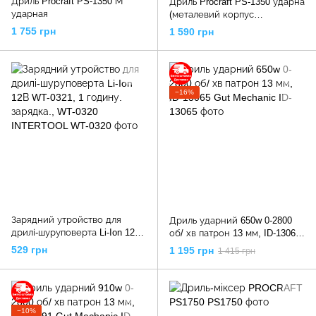
Дриль Procraft PS-1350 М
Дриль Procraft PS-1350 ударна
ударная
(металевий корпус
редуктора, регулювання
1 755 грн
1 590 грн
обертів, функція ревеєру)
−16%
Зарядний утройство для
Дриль ударний 650w 0-2800
дрилі-шуруповерта Li-Ion 12В
об/ хв патрон 13 мм, ID-13065
WT-0321, 1 годину. зарядка.,
Gut Mechanic
529 грн
1 195 грн
1 415 грн
WT-0320 INTERTOOL
−10%