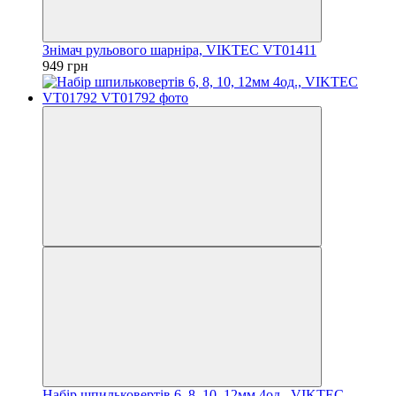
Знімач рульового шарніра, VIKTEC VT01411
949 грн
Набір шпильковертів 6, 8, 10, 12мм 4од., VIKTEC