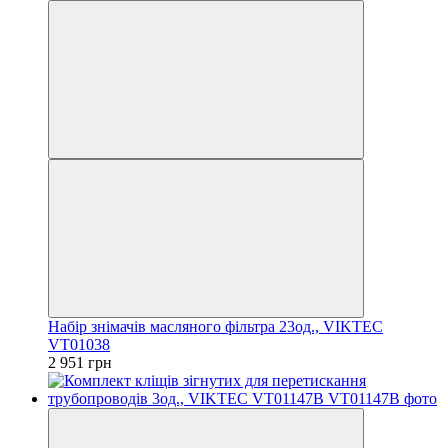
Набір знімачів масляного фільтра 23од., VIKTEC
VT01038
2 951 грн