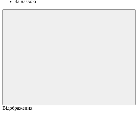
За назвою
Відображення