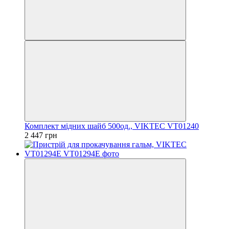
Комплект мідних шайб 500од., VIKTEC VT01240
2 447 грн