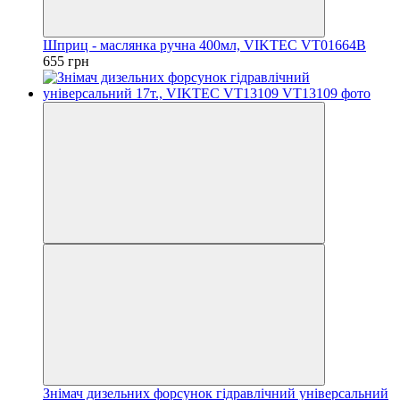
Шприц - маслянка ручна 400мл, VIKTEC VT01664B
655 грн
Знімач дизельних форсунок гідравлічний універсальний