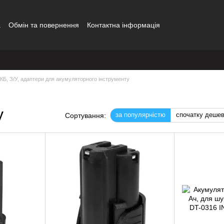
а
Обмін та повернення
Контактна інформація
КБ, З/У, адаптери для акумуляторного інструменту
у
за популярністю
спочатку деше
Сортування: