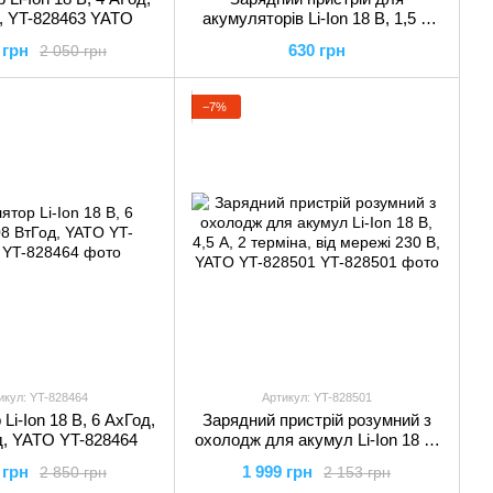
, YT-828463 YATO
акумуляторів Li-Ion 18 В, 1,5 А
від мережі 230B, YT-828498
 грн
630 грн
2 050 грн
YATO
−7%
икул: YT-828464
Артикул: YT-828501
Li-Ion 18 В, 6 АxГод,
Зарядний пристрій розумний з
д, YATO YT-828464
охолодж для акумул Li-Ion 18 В,
4,5 А, 2 терміна, від мережі 230
 грн
1 999 грн
2 850 грн
2 153 грн
B, YATO YT-828501