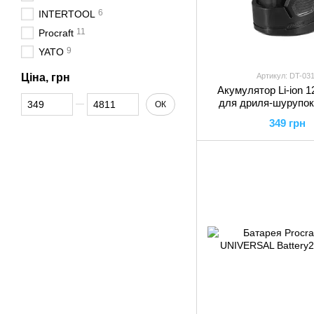
6
INTERTOOL
11
Procraft
9
YATO
Ціна, грн
Артикул: DT-031
Акумулятор Li-ion 12
Від Ціна, грн
До Ціна, грн
для дриля-шурупок
ОК
0310, DT-0311 IN
349 грн