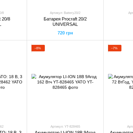
0/8
Артикул: Battery20/2
Ар
 20/8
Батарея Procraft 20/2
L
UNIVERSAL
720 грн
−8%
−7%
462
Артикул: YT-828465
Арт
TO: 18 В, 3
Акумулятор LI-ION 18В 9Aгод
Акумулятор 