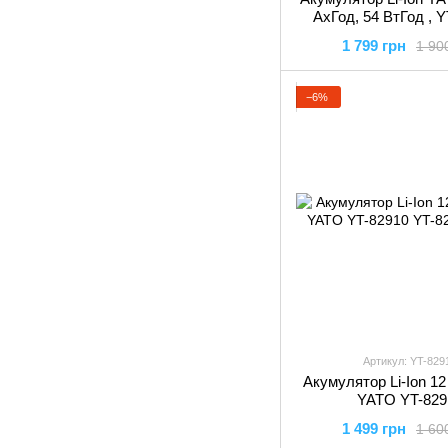
АxГод, 54 ВтГод , 
YATO
1 799 грн
1 90
−6%
Артикул: YT-829
Акумулятор Li-Ion 12 
YATO YT-829
1 499 грн
1 60