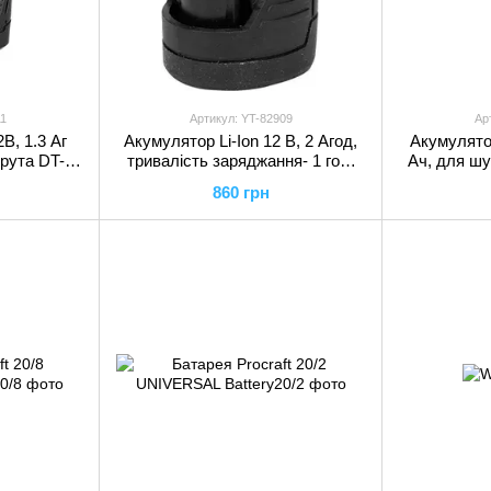
1
Артикул: YT-82909
Ар
В, 1.3 Аг
Акумулятор Li-Ion 12 В, 2 Агод,
Акумулятор 
рута DT-
тривалість заряджання- 1 год,
Ач, для шу
TERTOOL
YT-82909 YATO
DT-03
860 грн