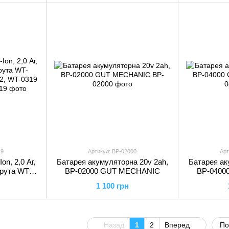
19
Артикул: BP-02000
Арт
on, 2,0 Аг,
Батарея акумуляторна 20v 2ah,
Батарея ак
рута WT-
BP-02000 GUT MECHANIC
BP-0400
2, WT-0319
1 100 грн
L
Назад
1
2
Вперед
По