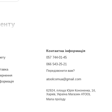
менту
Контактна інформація
нету
057 744-01-45
066 543-25-21
ставка
Передзвонити вам?
вернення
atoolcomua@gmail.com
нформація
62924, площа Юрія Кононенка, 1б,
Харків, Україна Магазин ATOOL
Мапа проїзду