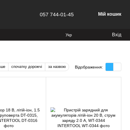
057 744-01-45
Мій кошик
Вхід
Укр
вше
спочатку дорожчі
за назвою
Відображення: