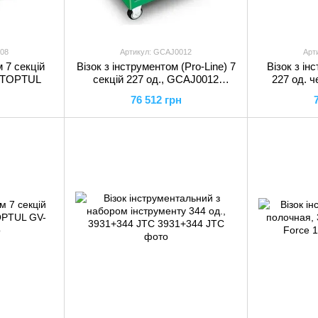
008
Артикул: GCAJ0012
Арт
 7 секцій
Візок з інструментом (Pro-Line) 7
Візок з і
8 TOPTUL
секцій 227 од., GCAJ0012
227 од. 
TOPTUL
76 512 грн