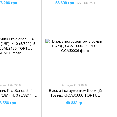
76 296 грн
53 699 грн
65 100 грн
55293 YATO
икул: JBAE2450
Артикул: GCAJ0006
ик Pro-Series 2, 4
Візок з інструментом 5 секцій
 (1/8"), 4, 0 (5/32" ), 5,
157ед., GCAJ0006 TOPTUL
, JBAE2450 TOPTUL
3 586 грн
49 832 грн