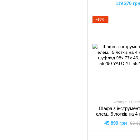
119 276 гр
−18%
Артикул: YT-552
Шафа з інструмен
елем., 5 лотків на 4
шуфляд 98х 77х 46,
45 899 грн
55 6
55290 YAT