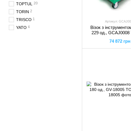
20
TOPTUL
2
TORIN
1
TRISCO
Артикул: GCAJ0
4
Візок з інструментом
YATO
229 од., GCAJ000
74 872 грн