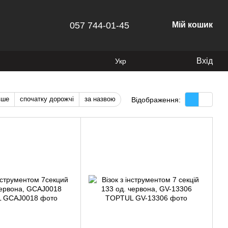
057 744-01-45
Мій кошик
Вхід
Укр
вше
спочатку дорожчі
за назвою
Відображення: