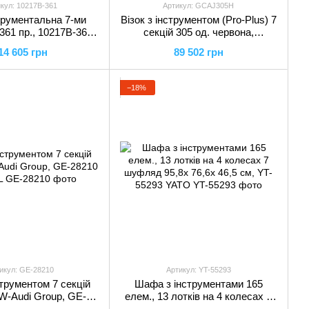
кул: 10217B-361
Артикул: GCAJ305H
струментальна 7-ми
Візок з інструментом (Pro-Plus) 7
361 пр., 10217B-361
секцій 305 од. червона,
Force
GCAJ305R TOPTUL
14 605 грн
89 502 грн
−18%
икул: GE-28210
Артикул: YT-55293
струментом 7 секцій
Шафа з інструментами 165
VW-Audi Group, GE-
елем., 13 лотків на 4 колесах 7
210 TOPTUL
шуфляд 95,8х 76,6х 46,5 см, YT-