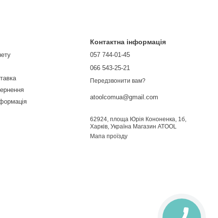
Контактна інформація
нету
057 744-01-45
066 543-25-21
ставка
Передзвонити вам?
вернення
atoolcomua@gmail.com
нформація
62924, площа Юрія Кононенка, 1б,
Харків, Україна Магазин ATOOL
Мапа проїзду