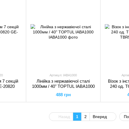
20
Артикул: IABA1000
Арти
 7 секцій
Лінійка з нержавіючої сталі
Візок з ін
E-20820
1000мм / 40" TOPTUL IABA1000
240 од. 
488 грн
Назад
1
2
Вперед
По