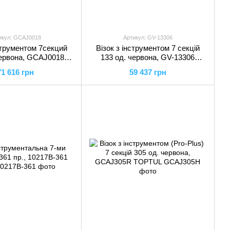
икул: GCAJ0018
Артикул: GV-13306
нструментом 7секций
Візок з інструментом 7 секцій
червона, GCAJ0018
133 од. червона, GV-13306
TOPTUL
TOPTUL
71 616 грн
59 437 грн