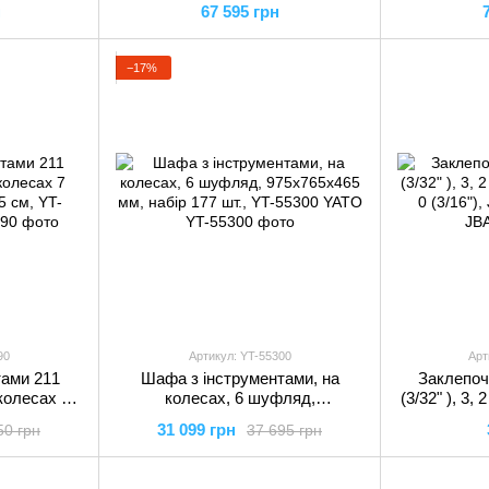
н
67 595 грн
−17%
90
Артикул: YT-55300
Арт
тами 211
Шафа з інструментами, на
Заклепочн
 колесах 7
колесах, 6 шуфляд,
(3/32" ), 3, 2
5 см, YT-
975x765x465 мм, набір 177 шт.,
0 (3/16")
31 099 грн
50 грн
37 695 грн
O
YT-55300 YATO