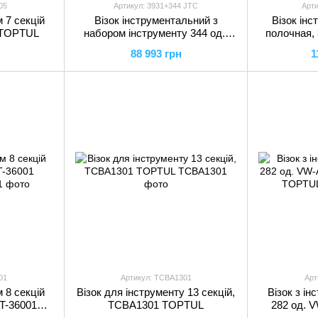
05
Артикул: 3931+344 JTC
Арти
 7 секцій
Візок інструментальний з
Візок ін
5 TOPTUL
набором інструменту 344 од.,
полочная, 
3931+344 JTC
88 993 грн
1
01
Артикул: TCBA1301
Арт
 8 секцій
Візок для інструменту 13 секцій,
Візок з ін
T-36001
TCBA1301 TOPTUL
282 од. 
28