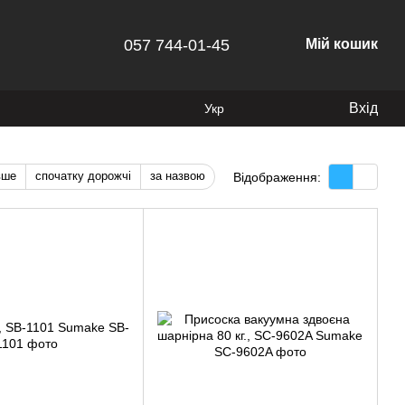
057 744-01-45
Мій кошик
Вхід
Укр
вше
спочатку дорожчі
за назвою
Відображення: