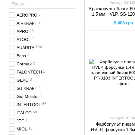
Артикул: SS-12
Краскопульт бачок 60
1.5 мм HVLP, SS-12
5
AEROPRO
5 405 грн
7
AIRKRAFT
25
APRO
1
ATOOL
164
AUARITA
3
Bass
2
Cormak
1
FALONTECH
3
GEKO
4
G.I.KRAFT
1
Gut Meister
65
INTERTOOL
69
ITALCO
Артикул: PT-010
1
JTC
Фарбопульт пневм
16
MIOL
HVLP, форсунка 1.4м
пластиковий бачок 60