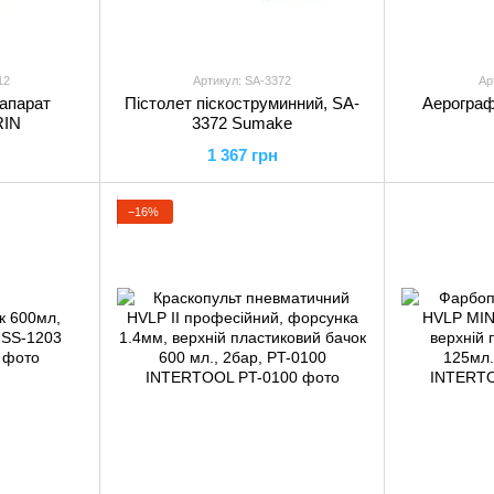
12
Артикул: SA-3372
Ар
апарат
Пістолет піскоструминний, SA-
Аерограф
RIN
3372 Sumake
1 367 грн
−16%