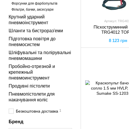
Форсунки для фарбопультів
Фільтри, бачки, аксесуари
Крутний ударний
Артикул: TRG40
пневмоінструмент
Піскоструминний 
Шланги та бистрораз'еми
TRG4012 TO
Підготовка повітря до
8 123 грн
пневмосистем
Шліфувальні та полірувальні
пневмомашини
Пробойно-отрезной и
крепежный
пневмоинструмент
Продувні пістолети
Пневмопістолети для
накачування коліс
1
Безкоштовна доставка
Бренд