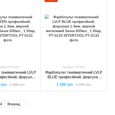
тикул: PT-0131
Артикул: PT-0133
 пневматичний LVLP
Фарбопульт пневматичний LVLP
фесійний, форсунка
BLUE професійний, форсунка
хній металевий бачок
1.4мм, верхній металевий бачок
 грн
1 169 грн
1 299 грн
1 299 грн
 1.5бар, PT-0131
600мл., 1.5бар, PT-0133
NTERTOOL
INTERTOOL
4
Вперед