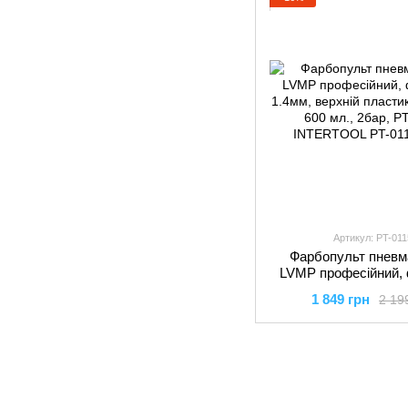
Артикул: PT-011
Фарбопульт пневм
LVMP професійний,
1.4мм, верхній пла
1 849 грн
2 19
бачок 600 мл., 2бар
INTERTOO