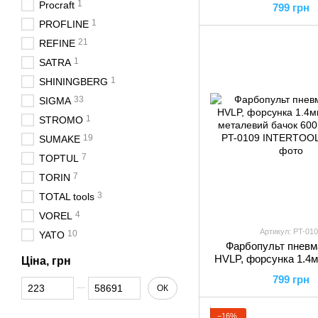
1
Procraft
799 грн
PT-0103 INTER
1
PROFLINE
21
REFINE
1
SATRA
1
SHININGBERG
33
SIGMA
1
STROMO
19
SUMAKE
7
TOPTUL
7
TORIN
3
TOTAL tools
4
VOREL
Артикул: PT-010
10
YATO
Фарбопульт пневм
HVLP, форсунка 1.4м
Ціна, грн
металевий бачок 600
799 грн
Від Ціна, грн
До Ціна, грн
PT-0109 INTER
ОК
−16%