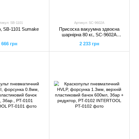
тикул: SB-1101
Артикул: SC-9602A
, SB-1101 Sumake
Присоска вакуумна здвоєна
шарнірна 80 кг., SC-9602A
Sumake
666 грн
2 233 грн