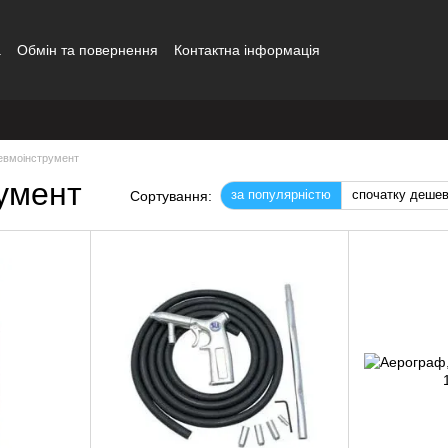
а
Обмін та повернення
Контактна інформація
евмоінструмент
умент
за популярністю
спочатку деше
Сортування: