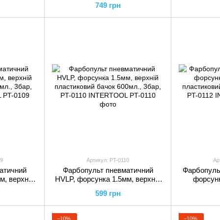
749 грн
TOOL
PT-0104 INTERTOOL
PT-01
9
Артикул: PT-0110
Ар
атичний
Фарбопульт пневматичний
Фарбопуль
м, верхній
HVLP, форсунка 1.5мм, верхній
форсунк
мл., 3бар,
пластиковий бачок 600мл., 3бар,
пластиковий
599 грн
TOOL
PT-0110 INTERTOOL
PT-01
−10%
−10%