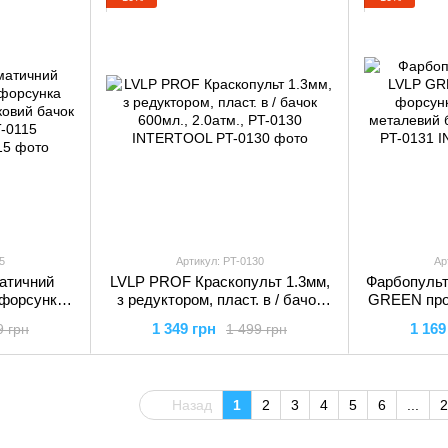
5
Артикул: PT-0130
Ар
атичний
LVLP PROF Краскопульт 1.3мм,
Фарбопульт
 форсунка
з редуктором, пласт. в / бачок
GREEN про
стиковий
600мл., 2.0атм., PT-0130
1.3мм, вер
1 349 грн
1 169
9 грн
1 499 грн
, PT-0115
INTERTOOL
600мл.,
L
I
Назад
1
2
3
4
5
6
...
2