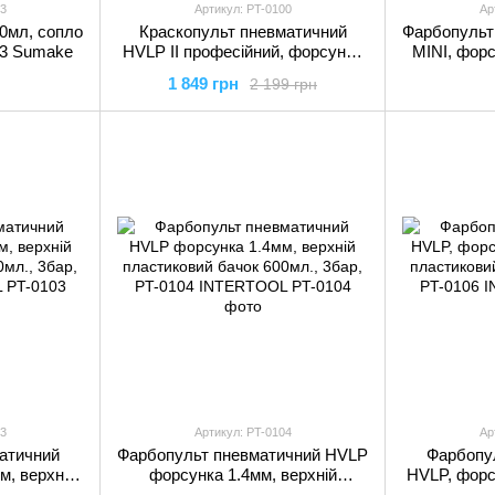
03
Артикул: PT-0100
Ар
0мл, сопло
Краскопульт пневматичний
Фарбопульт
03 Sumake
HVLP II професійний, форсунка
MINI, форс
1.4мм, верхній пластиковий
пластико
1 849 грн
2 199 грн
бачок 600 мл., 2бар, PT-0100
3бар., P
INTERTOOL
3
Артикул: PT-0104
Ар
атичний
Фарбопульт пневматичний HVLP
Фарбопу
м, верхній
форсунка 1.4мм, верхній
HVLP, форс
0мл., 3бар,
пластиковий бачок 600мл., 3бар,
пластиковий