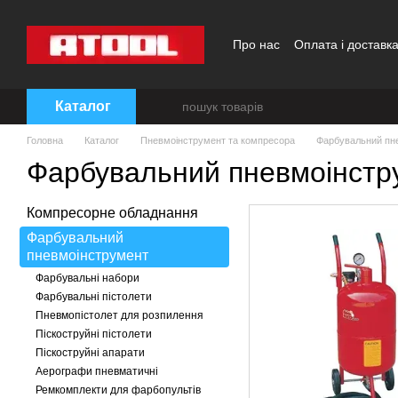
Перейти до основного контенту
Про нас
Оплата і доставк
Каталог
Головна
Каталог
Пневмоінструмент та компресора
Фарбувальний пн
Фарбувальний пневмоінстр
Компресорне обладнання
Фарбувальний
пневмоінструмент
Фарбувальні набори
Фарбувальні пістолети
Пневмопістолет для розпилення
Піскоструйні пістолети
Піскоструйні апарати
Аерографи пневматичні
Ремкомплекти для фарбопультів