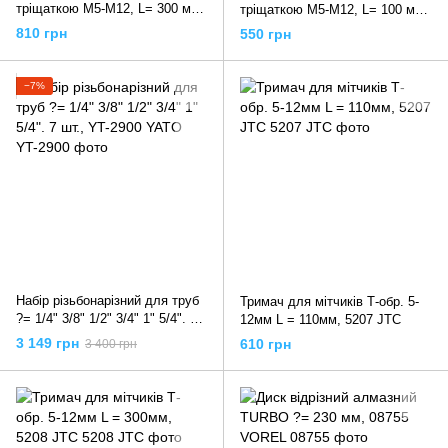
тріщаткою M5-M12, L= 300 мм,
тріщаткою M5-M12, L= 100 мм,
YT-2991 YATO
YT-2990 YATO
810 грн
550 грн
−7%
Набір різьбонарізний для труб
Тримач для мітчиків Т-обр. 5-
?= 1/4" 3/8" 1/2" 3/4" 1" 5/4". 7
12мм L = 110мм, 5207 JTC
шт., YT-2900 YATO
3 149 грн
610 грн
3 400 грн