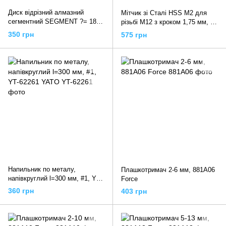
Диск відрізний алмазний
Мітчик зі Сталі HSS M2 для
сегментний SEGMENT ?= 180
різьбі М12 з кроком 1,75 мм, l =
мм, 08714 VOREL
110 мм, YT-2944 YATO
350 грн
575 грн
Напильник по металу,
Плашкотримач 2-6 мм, 881A06
напівкруглий l=300 мм, #1, YT-
Force
62261 YATO
360 грн
403 грн