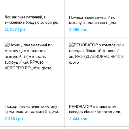
Лобзик пневматичний, зі
Ножівка пневматична 3" по
зниженою вібрацією 10 000 рез
металу (12мм фанера, 3мм
/ хв в наборі, ST-66010K
пластик і алюміній, 1.5мм сталь,
11 587 грн
1 496 грн
Sumake
10000уд / хв), RP7602
AEROPRO
Ножиці пневматичні по металу
РЕНОВАТОР з комплектом
(3 мм пластик і алюміній, 1.5мм
насадок більш 16000кол / хв,
сталь, 1800уд / хв), RP7610
RP7636 AEROPRO
2 196 грн
2 444 грн
AEROPRO