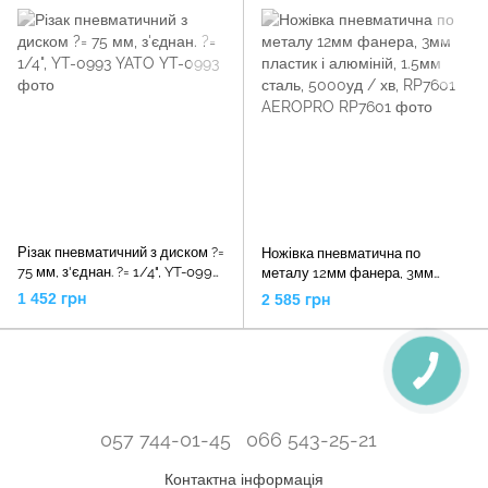
Різак пневматичний з диском ?=
Ножівка пневматична по
75 мм, з'єднан. ?= 1/4", YT-0993
металу 12мм фанера, 3мм
YATO
пластик і алюміній, 1.5мм сталь,
1 452 грн
2 585 грн
5000уд / хв, RP7601 AEROPRO
057 744-01-45
066 543-25-21
Контактна інформація