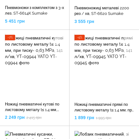
Пневмоножи з комплектом з 3-х
Пневмоножиці металеві 2200
лез, ST-6614K Sumake
рез / хв, ST-6620 Sumake
5 451 грн
3 555 грн
−7%
−5%
Ножиці пневматичні кутові по
Ножиці пневматичні прямі по
листовому металу t≤ 1.4 мм,
листовому металу t≤ 1.4 мм, при
при тиску- 0,63 MPa, 141 л/хв,
тиску- 0,63 MPa, 141 л/хв, YT-
2 249 грн
1 899 грн
2 415 грн
1 995 грн
YT-09944 YATO
09945 YATO