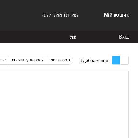
057 744-01-45
Мій кошик
Вхід
Укр
вше
спочатку дорожчі
за назвою
Відображення: