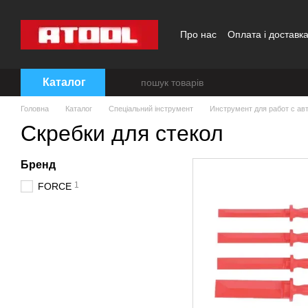
Перейти до основного контенту
Про нас
Оплата і доставк
Каталог
Головна
Каталог
Спеціальний інструмент
Инструмент для работ с ав
Скребки для стекол
Бренд
1
FORCE