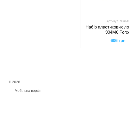
Артикул: 904M
Набір пластикових ло
904M6 Forc
606 грн
© 2026
Мобільна версія