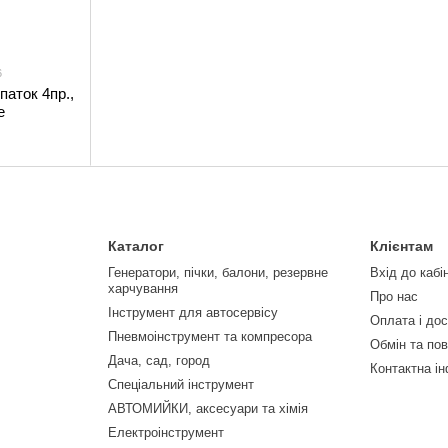
6
паток 4пр.,
e
Каталог
Клієнтам
Генератори, пічки, балони, резервне
Вхід до кабі
харчування
Про нас
Інструмент для автосервісу
Оплата і до
Пневмоінструмент та компресора
Обмін та по
Дача, сад, город
Контактна і
Спеціальний інструмент
АВТОМИЙКИ, аксесуари та хімія
Електроінструмент