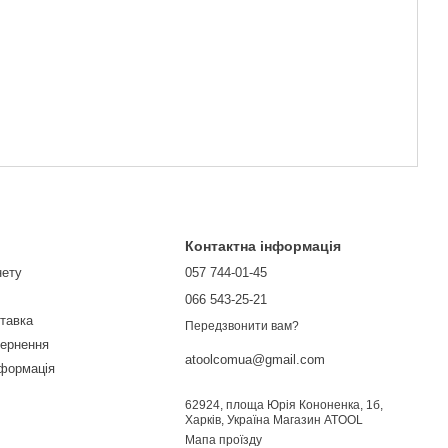
Контактна інформація
нету
057 744-01-45
066 543-25-21
ставка
Передзвонити вам?
вернення
atoolcomua@gmail.com
нформація
62924, площа Юрія Кононенка, 1б,
Харків, Україна Магазин ATOOL
Мапа проїзду