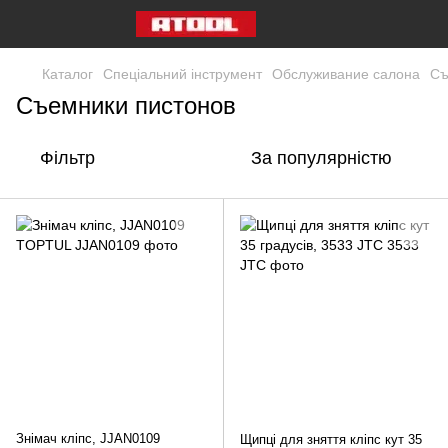
Каталог
Спеціальний інструмент
Обслуживание салона
Съ
Съемники пистонов
Фільтр
За популярністю
Знімач кліпс, JJAN0109
Щипці для зняття кліпс кут 35