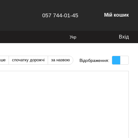
057 744-01-45
Мій кошик
Вхід
Укр
вше
спочатку дорожчі
за назвою
Відображення: