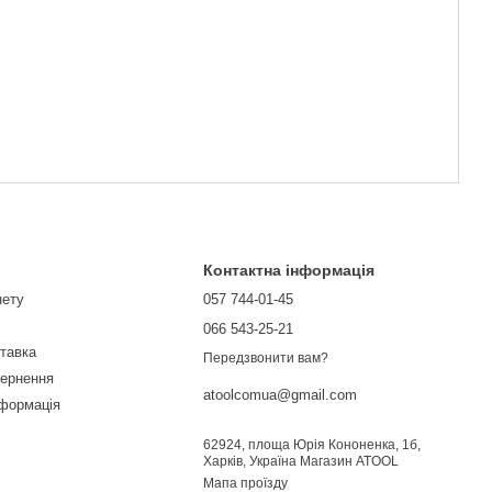
Контактна інформація
нету
057 744-01-45
066 543-25-21
ставка
Передзвонити вам?
вернення
atoolcomua@gmail.com
нформація
62924, площа Юрія Кононенка, 1б,
Харків, Україна Магазин ATOOL
Мапа проїзду