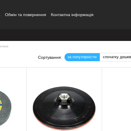
а
Обмін та повернення
Контактна інформація
ачные
за популярністю
спочатку деше
Сортування: