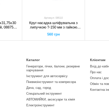
Артикул: 08510
х31,75х30
Круг-насадка шліфувальна з
й, 08875
липучкою ?-150 мм з гайкою
М14, 08510 VOREL
560 грн
Каталог
Клієнтам
Генератори, пічки, балони, резервне
Вхід до кабі
харчування
Про нас
Інструмент для автосервісу
Оплата і до
Пневмоінструмент та компресора
Обмін та по
Дача, сад, город
Контактна і
Спеціальний інструмент
АВТОМИЙКИ, аксесуари та хімія
Електроінструмент