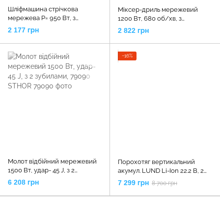
Шліфмашина стрічкова
Міксер-дриль мережевий
мережева P= 950 Вт, з
1200 Вт, 680 об/хв, з
регулятором швидкості,
різьбовим кріпленям М14,
2 177 грн
2 822 грн
стрічка 533 х 76 мм, 79420
78854 STHOR
STHOR
−16%
Молот відбійний мережевий
Порохотяг вертикальний
1500 Вт, удар- 45 J, з 2
акумул. LUND Li-Ion 22.2 В, 2
зубилами, 79090 STHOR
АГод, 200 Вт, фільтр HEPA,
6 208 грн
7 299 грн
8 700 грн
збірна ємн.- 0,35л, LUND 67121