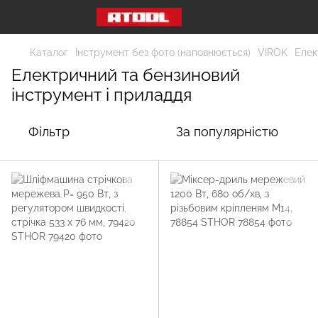
Каталог
Інструмент без фото (наповнюється)
VIROK
Елек
Електричний та бензиновий
інструмент і приладдя
Фільтр
За популярністю