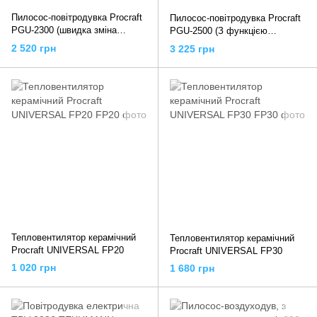
Пилосос-повітродувка Procraft
Пилосос-повітродувка Procraft
PGU-2300 (швидка зміна
PGU-2500 (З функцією
режимів, висока
телескопічної трубки, швидка
2 520 грн
3 225 грн
продуктивність, Ніж для
зміна режимів, висока
мульчування)
продуктивність, Ніж для
мульчування)
Тепловентилятор керамічний
Тепловентилятор керамічний
Procraft UNIVERSAL FP20
Procraft UNIVERSAL FP30
1 020 грн
1 680 грн