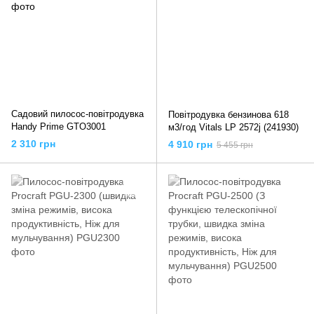
Садовий пилосос-повітродувка
Повітродувка бензинова 618
Handy Prime GTO3001
м3/год Vitals LP 2572j (241930)
2 310 грн
4 910 грн
5 455 грн