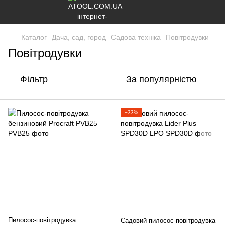
Каталог
Дача, сад, город
Садова техніка
Повітродувки
Повітродувки
Фільтр
За популярністю
−33%
Пилосос-повітродувка
Садовий пилосос-повітродувка