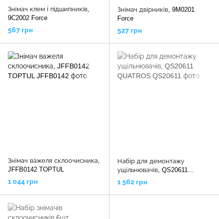
Знімач клем і підшипників,
Знімач двірників, 9M0201
9C2002 Force
Force
567 грн
527 грн
Знімач важеля склоочисника,
Набір для демонтажу
JFFB0142 TOPTUL
ущільнювачів, QS20611
QUATROS
1 044 грн
1 562 грн