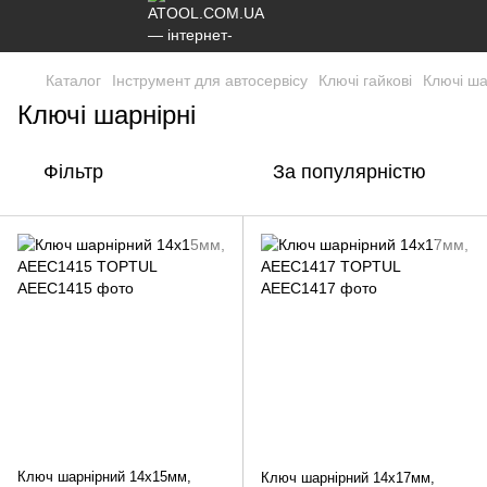
Каталог
Інструмент для автосервісу
Ключі гайкові
Ключі ша
Ключі шарнірні
Фільтр
За популярністю
Ключ шарнірний 14х15мм,
Ключ шарнірний 14х17мм,