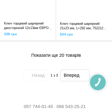
Ключ торцевий шарнірний
Ключ торцевий шарнірний
двосторонній 12х13мм ЄВРО
21x23 мм, L=292 мм, 7522123
ТИП, 3936 JTC
Force
338 грн
524 грн
Показати ще 20 товарів
Назад
Вперед
1
з 3
057 744-01-45
066 543-25-21