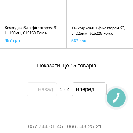
Качкодзьоби з фіксатором 6",
Качкодзьоби з фіксатором 9",
L=150мм, 615150 Force
L=225мм, 615225 Force
487 грн
567 грн
Показати ще 15 товарів
Назад
Вперед
1
з 2
057 744-01-45
066 543-25-21