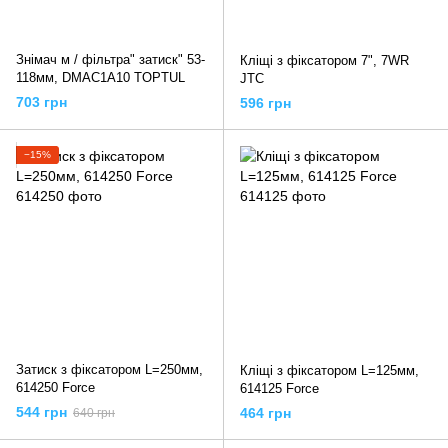
Знімач м / фільтра" затиск" 53-
Кліщі з фіксатором 7", 7WR
118мм, DMAC1A10 TOPTUL
JTC
703 грн
596 грн
−15%
Затиск з фіксатором L=250мм,
Кліщі з фіксатором L=125мм,
614250 Force
614125 Force
544 грн
464 грн
640 грн