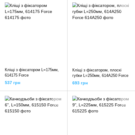
Кліщі з фіксатором L=175мм,
Кліщі з фіксатором, плоскі
614175 Force
губки L=250мм, 614A250 Force
537 грн
693 грн