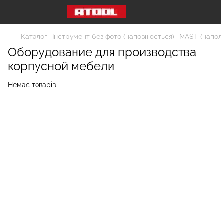
Каталог
Інструмент без фото (наповнюється)
MAST (наполн
Оборудование для производства
корпусной мебели
Немає товарів