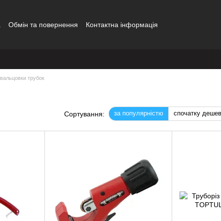
а
Обмін та повернення
Контактна інформація
звальцовки трубок
за популярністю
спочатку деше
Сортування: