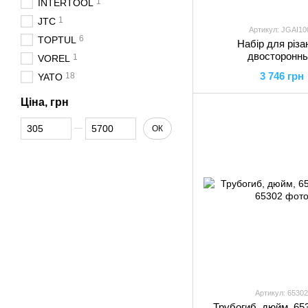
1
INTERTOOL
1
JTC
Артикул: JGAI10
6
TOPTUL
Набір для різан
двостороннь
1
VOREL
розвальцьовування
3 746 грн
18
YATO
JGAI1001 TO
Ціна, грн
Від Ціна, грн
До Ціна, грн
ОК
Артикул: 65302
Трубогиб, дюйм, 65