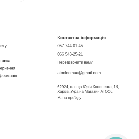
Контактна інформація
нету
057 744-01-45
066 543-25-21
ставка
Передзвонити вам?
вернення
atoolcomua@gmail.com
нформація
62924, площа Юрія Кононенка, 1б,
Харків, Україна Магазин ATOOL
Мапа проїзду