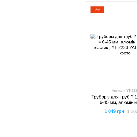
−5%
Артикул: YT-223
Труборіз для труб ? 1/
6-45 мм, алюміній 
пластик., YT-223
1 049 грн
1 10