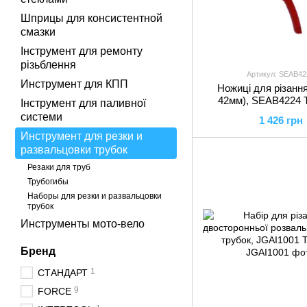
Шприцы для консистентной
смазки
Інструмент для ремонту
різьблення
Артикул: SEAB42
Инструмент для КПП
Ножиці для різання
42мм), SEAB4224
Інструмент для паливної
системи
1 426 грн
Инструмент для резки и
развальцовки трубок
Резаки для труб
Трубогибы
Наборы для резки и развальцовки
трубок
Инструменты мото-вело
Бренд
1
СТАНДАРТ
9
FORCE