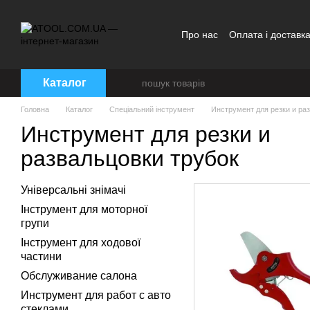
Перейти до основного контенту
Про нас
Оплата і доставк
Каталог
Головна
Каталог
Спеціальний інструмент
Инструмент для резки и ра
Инструмент для резки и
развальцовки трубок
Універсальні знімачі
Інструмент для моторної
групи
Інструмент для ходової
частини
Обслуживание салона
Инструмент для работ с авто
стеклами