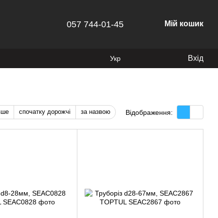
057 744-01-45
Мій кошик
Вхід
Укр
вше
спочатку дорожчі
за назвою
Відображення: