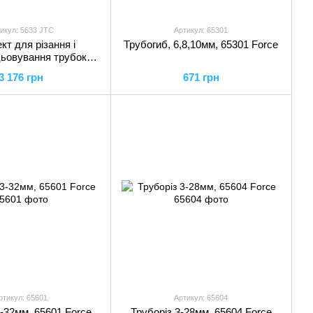
икул: 5633 JTC
Артикул: 65301
кт для різання і
Трубогиб, 6,8,10мм, 65301 Force
ьовування трубок
62S, 5633 JTC
3 176 грн
671 грн
ртикул: 65601
Артикул: 65604
3-32мм, 65601 Force
Труборіз 3-28мм, 65604 Force