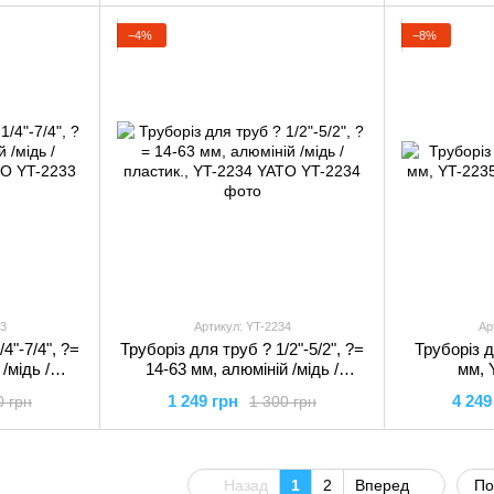
−4%
−8%
3
Артикул: YT-2234
Ар
4"-7/4", ?=
Труборіз для труб ? 1/2"-5/2", ?=
Труборіз д
/мідь /
14-63 мм, алюміній /мідь /
мм, 
3 YATO
пластик., YT-2234 YATO
1 249 грн
4 249
0 грн
1 300 грн
Назад
1
2
Вперед
По