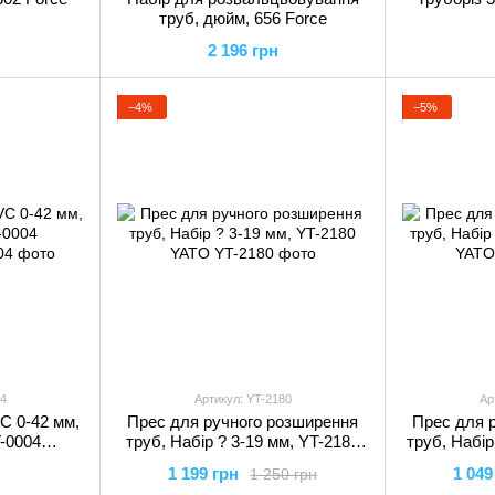
труб, дюйм, 656 Force
2 196 грн
−4%
−5%
04
Артикул: YT-2180
Ар
C 0-42 мм,
Прес для ручного розширення
Прес для 
-0004
труб, Набір ? 3-19 мм, YT-2180
труб, Набір
L
YATO
1 199 грн
1 049
1 250 грн