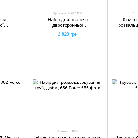
01
Артикул: JGAI1002
Арт
ня і
Набір для різання і
Компле
ої
двосторонньої
розвальц
 трубок,
розвальцьовування трубок,
JW00
2 828 грн
PTUL
JGAI1002 TOPTUL
Артикул: 656
А
302 Force
Набір для розвальцьовування
Труборіз 