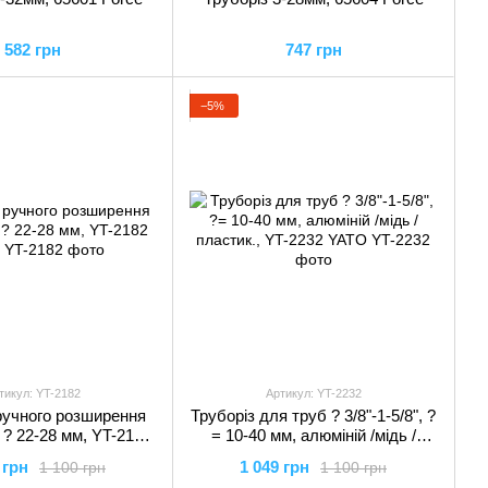
582 грн
747 грн
−5%
тикул: YT-2182
Артикул: YT-2232
ручного розширення
Труборіз для труб ? 3/8"-1-5/8", ?
 ? 22-28 мм, YT-2182
= 10-40 мм, алюміній /мідь /
YATO
пластик., YT-2232 YATO
 грн
1 049 грн
1 100 грн
1 100 грн