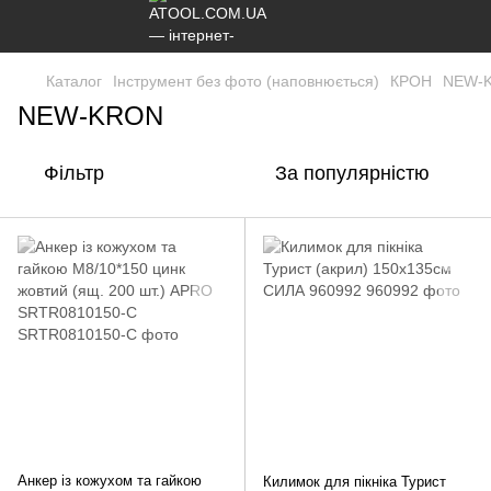
Каталог
Інструмент без фото (наповнюється)
КРОН
NEW-
NEW-KRON
Фільтр
За популярністю
Анкер із кожухом та гайкою
Килимок для пікніка Турист