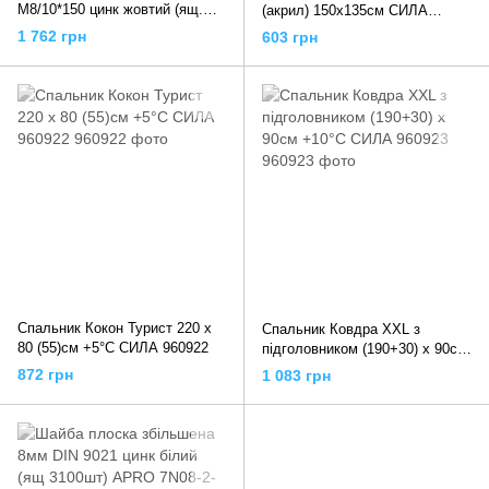
М8/10*150 цинк жовтий (ящ.
(акрил) 150х135см СИЛА
200 шт.) APRO SRTR0810150-C
960992
1 762 грн
603 грн
Спальник Кокон Турист 220 х
Спальник Ковдра XXL з
80 (55)см +5°С СИЛА 960922
підголовником (190+30) х 90см
+10°С СИЛА 960923
872 грн
1 083 грн